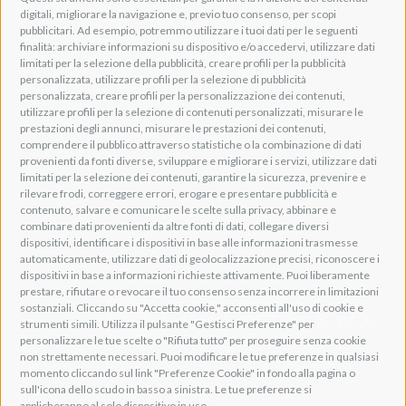
digitali, migliorare la navigazione e, previo tuo consenso, per scopi
Via della Zarga, 50
pubblicitari. Ad esempio, potremmo utilizzare i tuoi dati per le seguenti
Lavis, 38015 TN, Italy
finalità: archiviare informazioni su dispositivo e/o accedervi, utilizzare dati
Tel: +39 0461 248211
limitati per la selezione della pubblicità, creare profili per la pubblicità
P.IVA: IT01262500224
personalizzata, utilizzare profili per la selezione di pubblicità
PEC: pec@pec.adeogroup.it
personalizzata, creare profili per la personalizzazione dei contenuti,
SDI: T04ZHR3
utilizzare profili per la selezione di contenuti personalizzati, misurare le
prestazioni degli annunci, misurare le prestazioni dei contenuti,
info@adeogroup.it
comprendere il pubblico attraverso statistiche o la combinazione di dati
Adeo ProAV
provenienti da fonti diverse, sviluppare e migliorare i servizi, utilizzare dati
limitati per la selezione dei contenuti, garantire la sicurezza, prevenire e
Adeo HomeAV
rilevare frodi, correggere errori, erogare e presentare pubblicità e
Adeo Screen
contenuto, salvare e comunicare le scelte sulla privacy, abbinare e
Screen Research
combinare dati provenienti da altre fonti di dati, collegare diversi
dispositivi, identificare i dispositivi in base alle informazioni trasmesse
automaticamente, utilizzare dati di geolocalizzazione precisi, riconoscere i
Adeum Cinema Suite
dispositivi in base a informazioni richieste attivamente. Puoi liberamente
prestare, rifiutare o revocare il tuo consenso senza incorrere in limitazioni
sostanziali. Cliccando su "Accetta cookie," acconsenti all'uso di cookie e
strumenti simili. Utilizza il pulsante "Gestisci Preferenze" per
personalizzare le tue scelte o "Rifiuta tutto" per proseguire senza cookie
non strettamente necessari. Puoi modificare le tue preferenze in qualsiasi
momento cliccando sul link "Preferenze Cookie" in fondo alla pagina o
sull'icona dello scudo in basso a sinistra. Le tue preferenze si
applicheranno al solo dispositivo in uso.