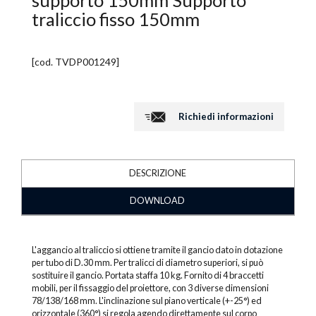
supporto 150mm Supporto
traliccio fisso 150mm
[cod.
TVDP001249
]
Richiedi informazioni
DESCRIZIONE
DOWNLOAD
L'aggancio al traliccio si ottiene tramite il gancio dato in dotazione
per tubo di D.30 mm. Per tralicci di diametro superiori, si può
sostituire il gancio. Portata staffa 10 kg. Fornito di 4 braccetti
mobili, per il fissaggio del proiettore, con 3 diverse dimensioni
78/138/168 mm. L'inclinazione sul piano verticale (+-25°) ed
orizzontale (360°) si regola agendo direttamente sul corpo