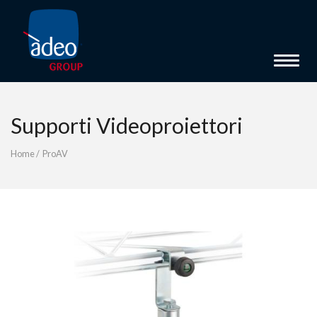
Toggle 
Supporti Videoproiettori
Home
/
ProAV