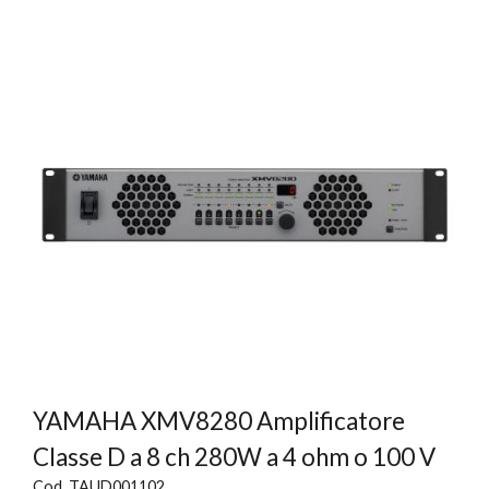
YAMAHA XMV8280 Amplificatore
Classe D a 8 ch 280W a 4 ohm o 100 V
Cod. TAUD001102