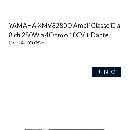
YAMAHA XMV8280D Ampli Classe D a
8 ch 280W a 4Ohm o 100V + Dante
Cod. TAUD000626
+ INFO