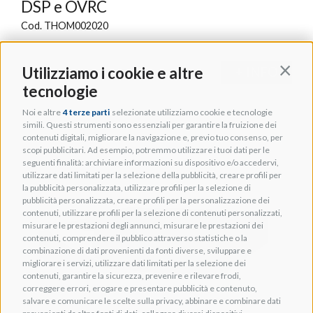
DSP e OVRC
Cod. THOM002020
Utilizziamo i cookie e altre
+ INFO
Contin
tecnologie
Noi e altre
4 terze parti
selezionate utilizziamo cookie e tecnologie
simili. Questi strumenti sono essenziali per garantire la fruizione dei
contenuti digitali, migliorare la navigazione e, previo tuo consenso, per
scopi pubblicitari. Ad esempio, potremmo utilizzare i tuoi dati per le
seguenti finalità: archiviare informazioni su dispositivo e/o accedervi,
utilizzare dati limitati per la selezione della pubblicità, creare profili per
la pubblicità personalizzata, utilizzare profili per la selezione di
pubblicità personalizzata, creare profili per la personalizzazione dei
contenuti, utilizzare profili per la selezione di contenuti personalizzati,
misurare le prestazioni degli annunci, misurare le prestazioni dei
contenuti, comprendere il pubblico attraverso statistiche o la
combinazione di dati provenienti da fonti diverse, sviluppare e
migliorare i servizi, utilizzare dati limitati per la selezione dei
contenuti, garantire la sicurezza, prevenire e rilevare frodi,
correggere errori, erogare e presentare pubblicità e contenuto,
salvare e comunicare le scelte sulla privacy, abbinare e combinare dati