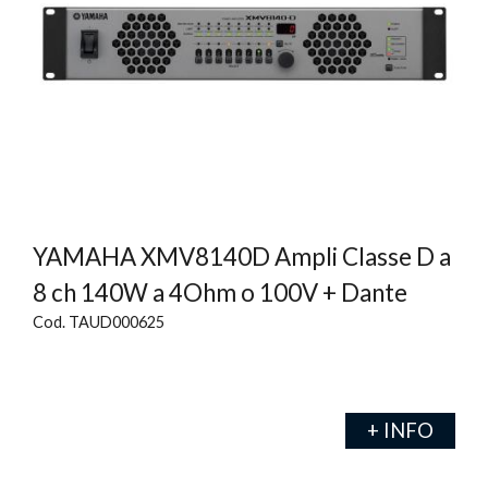
YAMAHA XMV8140D Ampli Classe D a
8 ch 140W a 4Ohm o 100V + Dante
Cod. TAUD000625
+ INFO