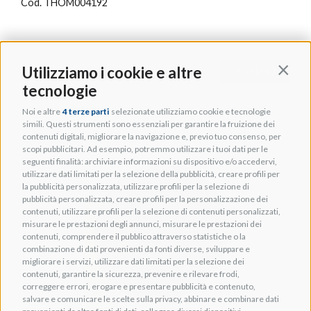
Cod. THOM004192
Utilizziamo i cookie e altre
+ INFO
Contin
tecnologie
Noi e altre
4 terze parti
selezionate utilizziamo cookie e tecnologie
simili. Questi strumenti sono essenziali per garantire la fruizione dei
contenuti digitali, migliorare la navigazione e, previo tuo consenso, per
scopi pubblicitari. Ad esempio, potremmo utilizzare i tuoi dati per le
seguenti finalità: archiviare informazioni su dispositivo e/o accedervi,
utilizzare dati limitati per la selezione della pubblicità, creare profili per
la pubblicità personalizzata, utilizzare profili per la selezione di
pubblicità personalizzata, creare profili per la personalizzazione dei
contenuti, utilizzare profili per la selezione di contenuti personalizzati,
misurare le prestazioni degli annunci, misurare le prestazioni dei
contenuti, comprendere il pubblico attraverso statistiche o la
combinazione di dati provenienti da fonti diverse, sviluppare e
migliorare i servizi, utilizzare dati limitati per la selezione dei
contenuti, garantire la sicurezza, prevenire e rilevare frodi,
correggere errori, erogare e presentare pubblicità e contenuto,
salvare e comunicare le scelte sulla privacy, abbinare e combinare dati