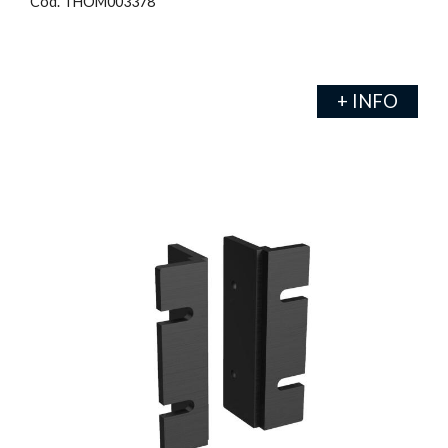
Cod. THOM003378
+ INFO