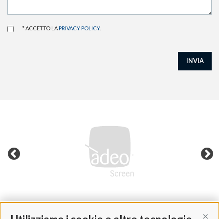
* ACCETTO LA
PRIVACY POLICY
.
INVIA
Cont