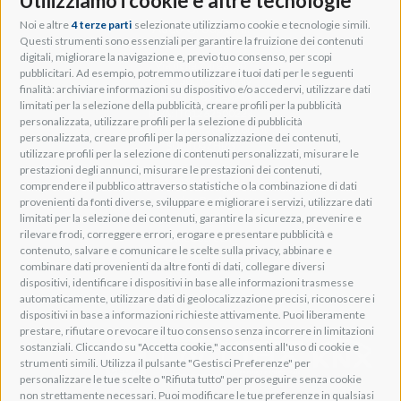
Utilizziamo i cookie e altre tecnologie
Noi e altre
4 terze parti
selezionate utilizziamo cookie e tecnologie simili.
Adeo Group S.r.l.
Questi strumenti sono essenziali per garantire la fruizione dei contenuti
digitali, migliorare la navigazione e, previo tuo consenso, per scopi
Via della Zarga, 50
pubblicitari. Ad esempio, potremmo utilizzare i tuoi dati per le seguenti
Lavis, 38015 TN, Italy
finalità: archiviare informazioni su dispositivo e/o accedervi, utilizzare dati
Tel: +39 0461 248211
limitati per la selezione della pubblicità, creare profili per la pubblicità
P.IVA: IT01262500224
personalizzata, utilizzare profili per la selezione di pubblicità
PEC: pec@pec.adeogroup.it
personalizzata, creare profili per la personalizzazione dei contenuti,
SDI: T04ZHR3
utilizzare profili per la selezione di contenuti personalizzati, misurare le
prestazioni degli annunci, misurare le prestazioni dei contenuti,
info@adeogroup.it
comprendere il pubblico attraverso statistiche o la combinazione di dati
Adeo ProAV
provenienti da fonti diverse, sviluppare e migliorare i servizi, utilizzare dati
limitati per la selezione dei contenuti, garantire la sicurezza, prevenire e
Adeo HomeAV
rilevare frodi, correggere errori, erogare e presentare pubblicità e
Adeo Screen
contenuto, salvare e comunicare le scelte sulla privacy, abbinare e
Screen Research
combinare dati provenienti da altre fonti di dati, collegare diversi
dispositivi, identificare i dispositivi in base alle informazioni trasmesse
automaticamente, utilizzare dati di geolocalizzazione precisi, riconoscere i
Adeum Cinema Suite
dispositivi in base a informazioni richieste attivamente. Puoi liberamente
prestare, rifiutare o revocare il tuo consenso senza incorrere in limitazioni
sostanziali. Cliccando su "Accetta cookie," acconsenti all'uso di cookie e
strumenti simili. Utilizza il pulsante "Gestisci Preferenze" per
personalizzare le tue scelte o "Rifiuta tutto" per proseguire senza cookie
non strettamente necessari. Puoi modificare le tue preferenze in qualsiasi