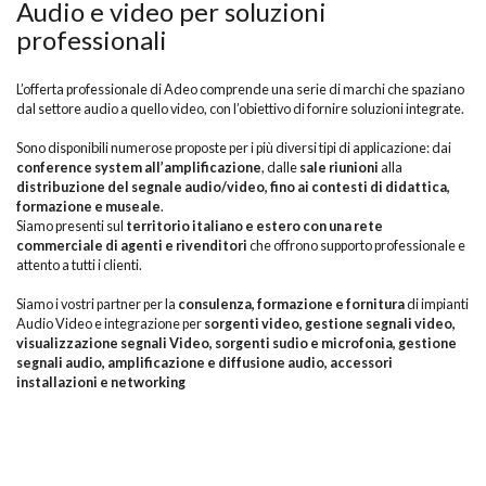
Audio e video per soluzioni
professionali
L’offerta professionale di Adeo comprende una serie di marchi che spaziano
dal settore audio a quello video, con l’obiettivo di fornire soluzioni integrate.
Sono disponibili numerose proposte per i più diversi tipi di applicazione: dai
conference system all’amplificazione
, dalle
sale riunioni
alla
distribuzione del segnale audio/video,
fino ai contesti di didattica,
formazione e museale
.
Siamo presenti sul
territorio italiano e estero con una rete
commerciale di agenti e rivenditori
che offrono supporto professionale e
attento a tutti i clienti.
Siamo i vostri partner per la
consulenza, formazione e fornitura
di impianti
Audio Video e integrazione per
sorgenti video, gestione segnali video,
visualizzazione segnali Video,
sorgenti sudio e microfonia, gestione
segnali audio, amplificazione e diffusione audio, accessori
installazioni e networking