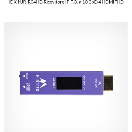
IDK NJR-R04HD Ricevitore IP F.O. a 10 GbE/4 HDMIFHD