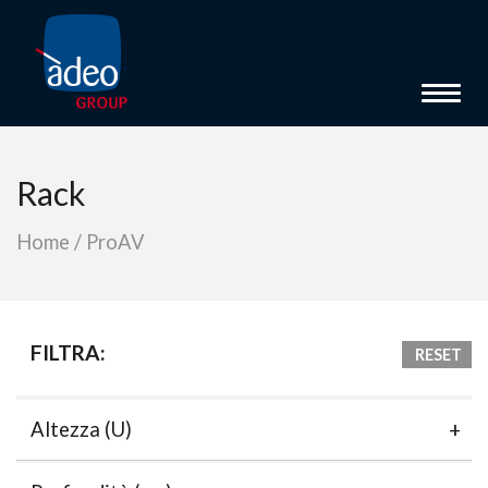
Toggl
Rack
Home
/
ProAV
FILTRA:
RESET
Altezza (U)