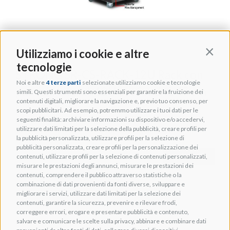
Utilizziamo i cookie e altre
Contin
tecnologie
STRONG SR-CS-RACK-12U Rack con
Noi e altre
4 terze parti
selezionate utilizziamo cookie e tecnologie
pannelli laterali 12U profondità 45 cm
simili. Questi strumenti sono essenziali per garantire la fruizione dei
contenuti digitali, migliorare la navigazione e, previo tuo consenso, per
Cod. TGES001511
scopi pubblicitari. Ad esempio, potremmo utilizzare i tuoi dati per le
seguenti finalità: archiviare informazioni su dispositivo e/o accedervi,
utilizzare dati limitati per la selezione della pubblicità, creare profili per
la pubblicità personalizzata, utilizzare profili per la selezione di
pubblicità personalizzata, creare profili per la personalizzazione dei
+ INFO
contenuti, utilizzare profili per la selezione di contenuti personalizzati,
misurare le prestazioni degli annunci, misurare le prestazioni dei
contenuti, comprendere il pubblico attraverso statistiche o la
combinazione di dati provenienti da fonti diverse, sviluppare e
migliorare i servizi, utilizzare dati limitati per la selezione dei
contenuti, garantire la sicurezza, prevenire e rilevare frodi,
correggere errori, erogare e presentare pubblicità e contenuto,
salvare e comunicare le scelte sulla privacy, abbinare e combinare dati