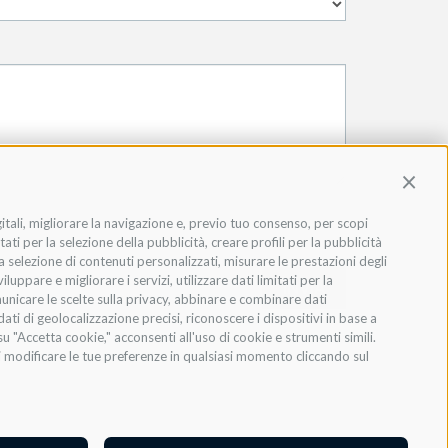
Contin
gitali, migliorare la navigazione e, previo tuo consenso, per scopi
ati per la selezione della pubblicità, creare profili per la pubblicità
 la selezione di contenuti personalizzati, misurare le prestazioni degli
ppare e migliorare i servizi, utilizzare dati limitati per la
INVIA
municare le scelte sulla privacy, abbinare e combinare dati
dati di geolocalizzazione precisi, riconoscere i dispositivi in base a
u "Accetta cookie," acconsenti all'uso di cookie e strumenti simili.
oi modificare le tue preferenze in qualsiasi momento cliccando sul