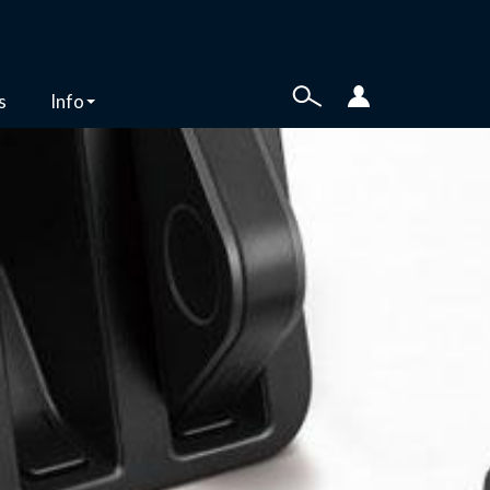
s
Info