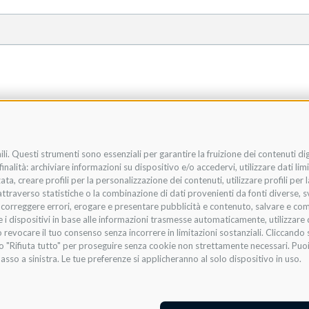
li. Questi strumenti sono essenziali per garantire la fruizione dei contenuti di
nalità: archiviare informazioni su dispositivo e/o accedervi, utilizzare dati limit
zata, creare profili per la personalizzazione dei contenuti, utilizzare profili per
raverso statistiche o la combinazione di dati provenienti da fonti diverse, svilu
i, correggere errori, erogare e presentare pubblicità e contenuto, salvare e co
are i dispositivi in base alle informazioni trasmesse automaticamente, utilizzare 
 revocare il tuo consenso senza incorrere in limitazioni sostanziali. Cliccando s
te o "Rifiuta tutto" per proseguire senza cookie non strettamente necessari. Pu
asso a sinistra. Le tue preferenze si applicheranno al solo dispositivo in uso.