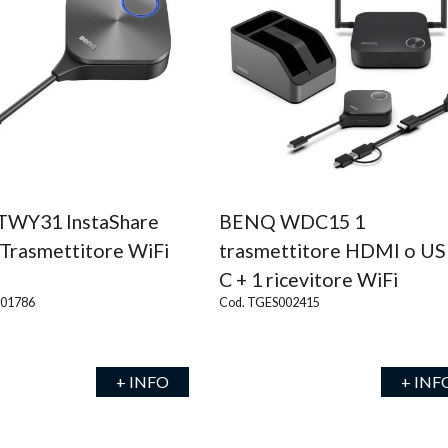
WY31 InstaShare
BENQ WDC15 1
Trasmettitore WiFi
trasmettitore HDMI o US
C + 1 ricevitore WiFi
001786
Cod. TGES002415
+ INFO
+ INF