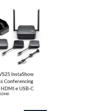
S25 InstaShow
ss Conferencing
 HDMI e USB-C
002448