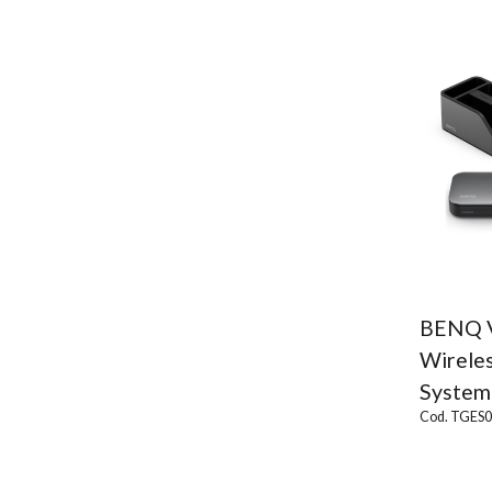
BENQ V
Wirele
System
Cod. TGES