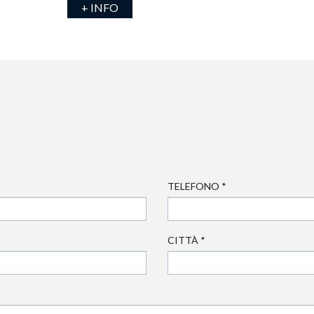
+ INFO
TELEFONO
*
CITTÀ
*