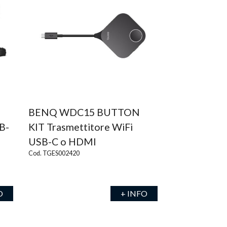
BENQ WDC15 BUTTON
B-
KIT Trasmettitore WiFi
USB-C o HDMI
Cod. TGES002420
O
+ INFO