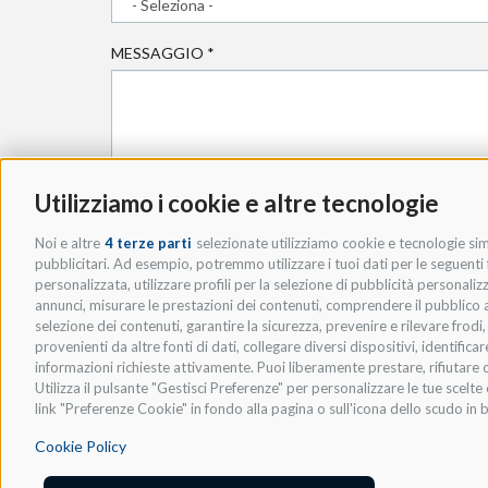
MESSAGGIO
*
Utilizziamo i cookie e altre tecnologie
* ACCETTO LA
PRIVACY POLICY
.
Noi e altre
4 terze parti
selezionate utilizziamo cookie e tecnologie simi
pubblicitari. Ad esempio, potremmo utilizzare i tuoi dati per le seguenti fi
personalizzata, utilizzare profili per la selezione di pubblicità personaliz
annunci, misurare le prestazioni dei contenuti, comprendere il pubblico att
selezione dei contenuti, garantire la sicurezza, prevenire e rilevare frod
provenienti da altre fonti di dati, collegare diversi dispositivi, identific
informazioni richieste attivamente. Puoi liberamente prestare, rifiutare o
Utilizza il pulsante "Gestisci Preferenze" per personalizzare le tue scel
link "Preferenze Cookie" in fondo alla pagina o sull'icona dello scudo in b
Cookie Policy