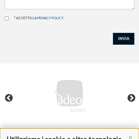
* ACCETTO LA
PRIVACY POLICY
.
INVIA
Cont