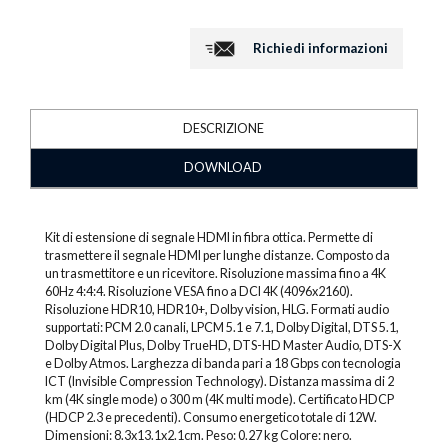
Richiedi informazioni
DESCRIZIONE
DOWNLOAD
Kit di estensione di segnale HDMI in fibra ottica. Permette di
trasmettere il segnale HDMI per lunghe distanze. Composto da
un trasmettitore e un ricevitore. Risoluzione massima fino a 4K
60Hz 4:4:4. Risoluzione VESA fino a DCI 4K (4096x2160).
Risoluzione HDR10, HDR10+, Dolby vision, HLG. Formati audio
supportati: PCM 2.0 canali, LPCM 5.1 e 7.1, Dolby Digital, DTS 5.1,
Dolby Digital Plus, Dolby TrueHD, DTS-HD Master Audio, DTS-X
e Dolby Atmos. Larghezza di banda pari a 18 Gbps con tecnologia
ICT (Invisible Compression Technology). Distanza massima di 2
km (4K single mode) o 300 m (4K multi mode). Certificato HDCP
(HDCP 2.3 e precedenti). Consumo energetico totale di 12W.
Dimensioni: 8.3x13.1x2.1cm. Peso: 0.27 kg Colore: nero.