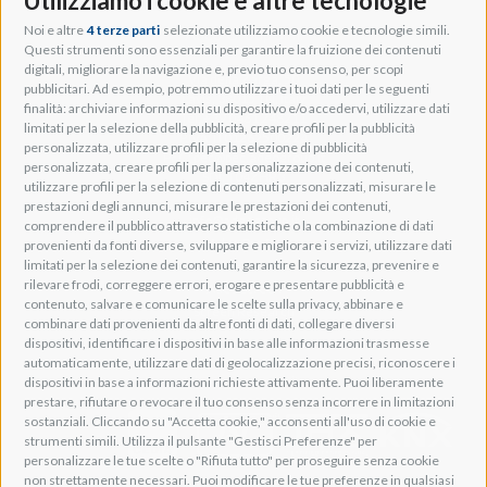
Utilizziamo i cookie e altre tecnologie
Noi e altre
4 terze parti
selezionate utilizziamo cookie e tecnologie simili.
Adeo Group S.r.l.
Questi strumenti sono essenziali per garantire la fruizione dei contenuti
digitali, migliorare la navigazione e, previo tuo consenso, per scopi
Via della Zarga, 50
pubblicitari. Ad esempio, potremmo utilizzare i tuoi dati per le seguenti
Lavis, 38015 TN, Italy
finalità: archiviare informazioni su dispositivo e/o accedervi, utilizzare dati
Tel: +39 0461 248211
limitati per la selezione della pubblicità, creare profili per la pubblicità
P.IVA: IT01262500224
personalizzata, utilizzare profili per la selezione di pubblicità
PEC: pec@pec.adeogroup.it
personalizzata, creare profili per la personalizzazione dei contenuti,
SDI: T04ZHR3
utilizzare profili per la selezione di contenuti personalizzati, misurare le
prestazioni degli annunci, misurare le prestazioni dei contenuti,
info@adeogroup.it
comprendere il pubblico attraverso statistiche o la combinazione di dati
Adeo ProAV
provenienti da fonti diverse, sviluppare e migliorare i servizi, utilizzare dati
limitati per la selezione dei contenuti, garantire la sicurezza, prevenire e
Adeo HomeAV
rilevare frodi, correggere errori, erogare e presentare pubblicità e
Adeo Screen
contenuto, salvare e comunicare le scelte sulla privacy, abbinare e
Screen Research
combinare dati provenienti da altre fonti di dati, collegare diversi
dispositivi, identificare i dispositivi in base alle informazioni trasmesse
automaticamente, utilizzare dati di geolocalizzazione precisi, riconoscere i
Adeum Cinema Suite
dispositivi in base a informazioni richieste attivamente. Puoi liberamente
prestare, rifiutare o revocare il tuo consenso senza incorrere in limitazioni
sostanziali. Cliccando su "Accetta cookie," acconsenti all'uso di cookie e
strumenti simili. Utilizza il pulsante "Gestisci Preferenze" per
personalizzare le tue scelte o "Rifiuta tutto" per proseguire senza cookie
non strettamente necessari. Puoi modificare le tue preferenze in qualsiasi