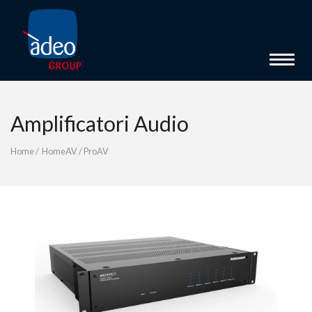
Toggle 
Amplificatori Audio
Home
/
HomeAV
/
ProAV