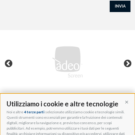
INVIA
Utilizziamo i cookie e altre tecnologie
Cont
Noi e altre
4 terze parti
selezionate utilizziamo cookie e tecnologie simili.
Adeo Group S.r.l.
Questi strumenti sono essenziali per garantire la fruizione dei contenuti
digitali, migliorare la navigazione e, previo tuo consenso, per scopi
Via della Zarga, 50
pubblicitari. Ad esempio, potremmo utilizzare i tuoi dati per le seguenti
Lavis, 38015 TN, Italy
finalità: archiviare informazioni su dispositivo e/o accedervi, utilizzare dati