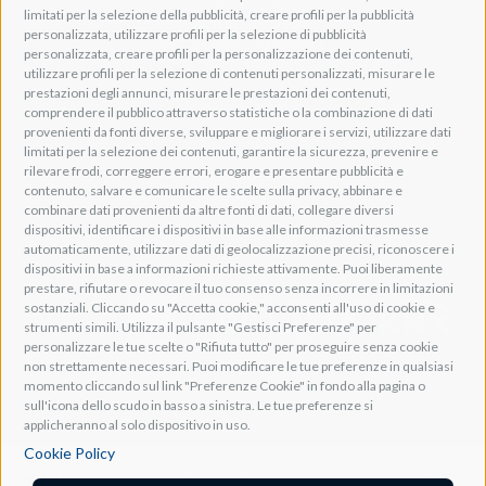
Tel: +39 0461 248211
limitati per la selezione della pubblicità, creare profili per la pubblicità
P.IVA: IT01262500224
personalizzata, utilizzare profili per la selezione di pubblicità
PEC: pec@pec.adeogroup.it
personalizzata, creare profili per la personalizzazione dei contenuti,
SDI: T04ZHR3
utilizzare profili per la selezione di contenuti personalizzati, misurare le
prestazioni degli annunci, misurare le prestazioni dei contenuti,
info@adeogroup.it
comprendere il pubblico attraverso statistiche o la combinazione di dati
Adeo ProAV
provenienti da fonti diverse, sviluppare e migliorare i servizi, utilizzare dati
limitati per la selezione dei contenuti, garantire la sicurezza, prevenire e
Adeo HomeAV
rilevare frodi, correggere errori, erogare e presentare pubblicità e
Adeo Screen
contenuto, salvare e comunicare le scelte sulla privacy, abbinare e
Screen Research
combinare dati provenienti da altre fonti di dati, collegare diversi
dispositivi, identificare i dispositivi in base alle informazioni trasmesse
automaticamente, utilizzare dati di geolocalizzazione precisi, riconoscere i
Adeum Cinema Suite
dispositivi in base a informazioni richieste attivamente. Puoi liberamente
prestare, rifiutare o revocare il tuo consenso senza incorrere in limitazioni
sostanziali. Cliccando su "Accetta cookie," acconsenti all'uso di cookie e
strumenti simili. Utilizza il pulsante "Gestisci Preferenze" per
personalizzare le tue scelte o "Rifiuta tutto" per proseguire senza cookie
non strettamente necessari. Puoi modificare le tue preferenze in qualsiasi
momento cliccando sul link "Preferenze Cookie" in fondo alla pagina o
sull'icona dello scudo in basso a sinistra. Le tue preferenze si
applicheranno al solo dispositivo in uso.
Cookie Policy
Società soggetta all'attività di controllo e coordinamento ai sensi dell'art. 2497-bis co.