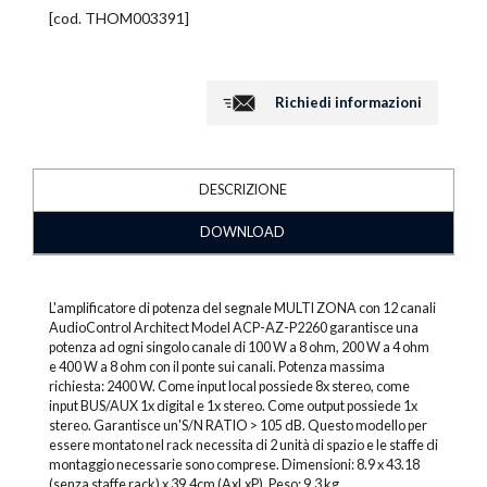
[cod.
THOM003391
]
Richiedi informazioni
DESCRIZIONE
DOWNLOAD
L'amplificatore di potenza del segnale MULTI ZONA con 12 canali
AudioControl Architect Model ACP-AZ-P2260 garantisce una
potenza ad ogni singolo canale di 100 W a 8 ohm, 200 W a 4 ohm
e 400 W a 8 ohm con il ponte sui canali. Potenza massima
richiesta: 2400 W. Come input local possiede 8x stereo, come
input BUS/AUX 1x digital e 1x stereo. Come output possiede 1x
stereo. Garantisce un'S/N RATIO > 105 dB. Questo modello per
essere montato nel rack necessita di 2 unità di spazio e le staffe di
montaggio necessarie sono comprese. Dimensioni: 8.9 x 43.18
(senza staffe rack) x 39.4cm (AxLxP). Peso: 9.3 kg.