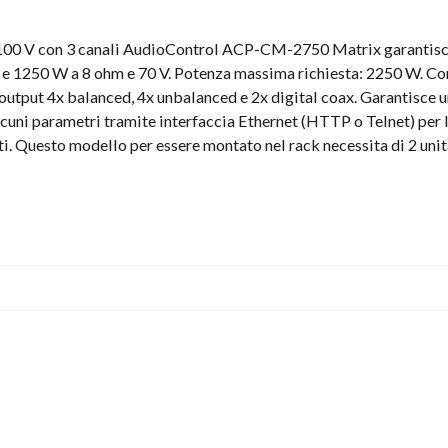
V 100 V con 3 canali AudioControl ACP-CM-2750 Matrix garantisce
 e 1250 W a 8 ohm e 70 V. Potenza massima richiesta: 2250 W. Co
 output 4x balanced, 4x unbalanced e 2x digital coax. Garantis
lcuni parametri tramite interfaccia Ethernet (HTTP o Telnet) per l
. Questo modello per essere montato nel rack necessita di 2 unità