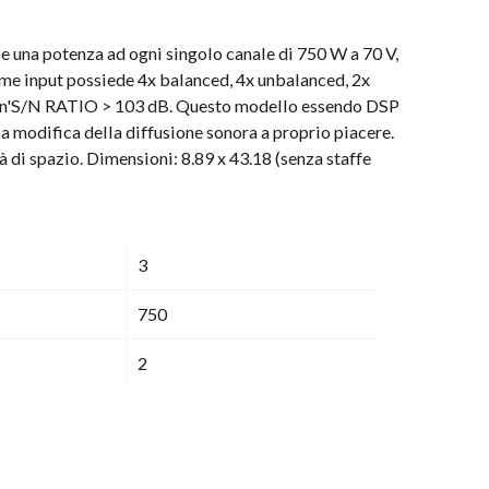
 una potenza ad ogni singolo canale di 750 W a 70 V,
me input possiede 4x balanced, 4x unbalanced, 2x
ce un'S/N RATIO > 103 dB. Questo modello essendo DSP
a modifica della diffusione sonora a proprio piacere.
 di spazio. Dimensioni: 8.89 x 43.18 (senza staffe
3
750
2