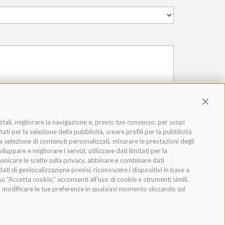
Contin
gitali, migliorare la navigazione e, previo tuo consenso, per scopi
ati per la selezione della pubblicità, creare profili per la pubblicità
 la selezione di contenuti personalizzati, misurare le prestazioni degli
ppare e migliorare i servizi, utilizzare dati limitati per la
INVIA
municare le scelte sulla privacy, abbinare e combinare dati
dati di geolocalizzazione precisi, riconoscere i dispositivi in base a
u "Accetta cookie," acconsenti all'uso di cookie e strumenti simili.
oi modificare le tue preferenze in qualsiasi momento cliccando sul