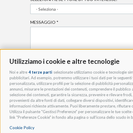
MESSAGGIO
*
Utilizziamo i cookie e altre tecnologie
* ACCETTO LA
PRIVACY POLICY
.
Noi e altre
4 terze parti
selezionate utilizziamo cookie e tecnologie simi
pubblicitari. Ad esempio, potremmo utilizzare i tuoi dati per le seguenti fi
personalizzata, utilizzare profili per la selezione di pubblicità personaliz
annunci, misurare le prestazioni dei contenuti, comprendere il pubblico att
selezione dei contenuti, garantire la sicurezza, prevenire e rilevare frod
provenienti da altre fonti di dati, collegare diversi dispositivi, identific
informazioni richieste attivamente. Puoi liberamente prestare, rifiutare o
Utilizza il pulsante "Gestisci Preferenze" per personalizzare le tue scel
link "Preferenze Cookie" in fondo alla pagina o sull'icona dello scudo in b
Cookie Policy