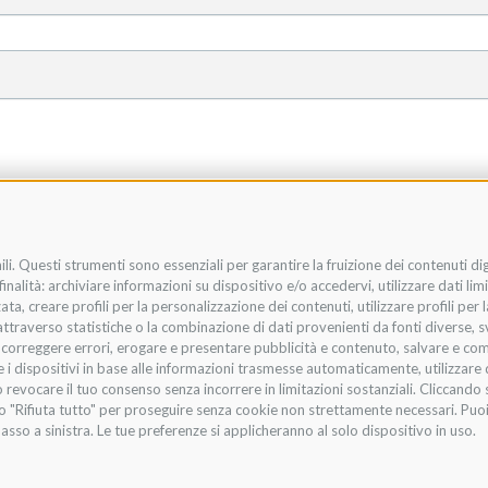
li. Questi strumenti sono essenziali per garantire la fruizione dei contenuti di
nalità: archiviare informazioni su dispositivo e/o accedervi, utilizzare dati limit
zata, creare profili per la personalizzazione dei contenuti, utilizzare profili per
raverso statistiche o la combinazione di dati provenienti da fonti diverse, svilu
i, correggere errori, erogare e presentare pubblicità e contenuto, salvare e co
are i dispositivi in base alle informazioni trasmesse automaticamente, utilizzare 
 revocare il tuo consenso senza incorrere in limitazioni sostanziali. Cliccando s
te o "Rifiuta tutto" per proseguire senza cookie non strettamente necessari. Pu
asso a sinistra. Le tue preferenze si applicheranno al solo dispositivo in uso.