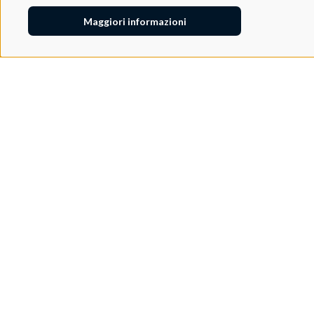
Maggiori informazioni
Adeo Group S.r.l.
Via della Zarga, 50
Lavis, 38015 TN, Italy
Tel: +39 0461 248211
P.IVA: IT01262500224
PEC: pec@pec.adeogroup.it
SDI: T04ZHR3