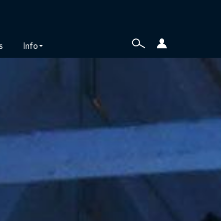
s
Info