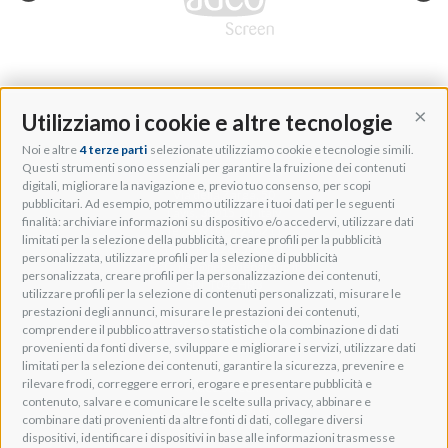
Utilizziamo i cookie e altre tecnologie
Cont
Noi e altre
4 terze parti
selezionate utilizziamo cookie e tecnologie simili.
Adeo Group S.r.l.
Questi strumenti sono essenziali per garantire la fruizione dei contenuti
digitali, migliorare la navigazione e, previo tuo consenso, per scopi
Via della Zarga, 50
pubblicitari. Ad esempio, potremmo utilizzare i tuoi dati per le seguenti
Lavis, 38015 TN, Italy
finalità: archiviare informazioni su dispositivo e/o accedervi, utilizzare dati
Tel: +39 0461 248211
limitati per la selezione della pubblicità, creare profili per la pubblicità
P.IVA: IT01262500224
personalizzata, utilizzare profili per la selezione di pubblicità
PEC: pec@pec.adeogroup.it
personalizzata, creare profili per la personalizzazione dei contenuti,
SDI: T04ZHR3
utilizzare profili per la selezione di contenuti personalizzati, misurare le
prestazioni degli annunci, misurare le prestazioni dei contenuti,
info@adeogroup.it
comprendere il pubblico attraverso statistiche o la combinazione di dati
Adeo ProAV
provenienti da fonti diverse, sviluppare e migliorare i servizi, utilizzare dati
limitati per la selezione dei contenuti, garantire la sicurezza, prevenire e
Adeo HomeAV
rilevare frodi, correggere errori, erogare e presentare pubblicità e
Adeo Screen
contenuto, salvare e comunicare le scelte sulla privacy, abbinare e
Screen Research
combinare dati provenienti da altre fonti di dati, collegare diversi
dispositivi, identificare i dispositivi in base alle informazioni trasmesse