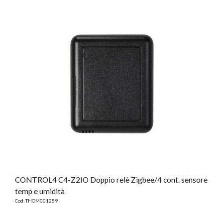
CONTROL4 C4-Z2IO Doppio relè Zigbee/4 cont. sensore
temp e umidità
Cod. THOM001259