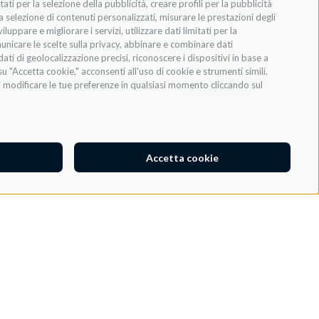
ati per la selezione della pubblicità, creare profili per la pubblicità
 la selezione di contenuti personalizzati, misurare le prestazioni degli
ppare e migliorare i servizi, utilizzare dati limitati per la
municare le scelte sulla privacy, abbinare e combinare dati
dati di geolocalizzazione precisi, riconoscere i dispositivi in base a
u "Accetta cookie," acconsenti all'uso di cookie e strumenti simili.
INVIA
oi modificare le tue preferenze in qualsiasi momento cliccando sul
Accetta cookie