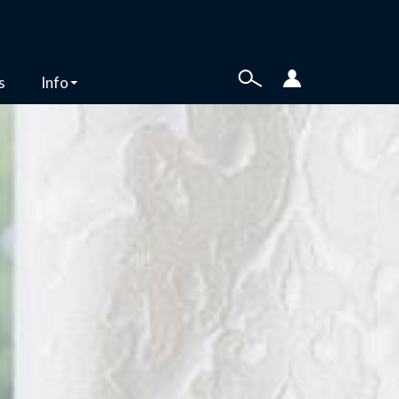
s
Info