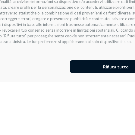
nalità: archiviare informazioni su dispositivo e/o accedervi, utilizzare dati limit
zata, creare profili per la personalizzazione dei contenuti, utilizzare profili per
raverso statistiche o la combinazione di dati provenienti da fonti diverse, svilu
i, correggere errori, erogare e presentare pubblicità e contenuto, salvare e co
are i dispositivi in base alle informazioni trasmesse automaticamente, utilizzare 
 revocare il tuo consenso senza incorrere in limitazioni sostanziali. Cliccando s
te o "Rifiuta tutto" per proseguire senza cookie non strettamente necessari. Pu
asso a sinistra. Le tue preferenze si applicheranno al solo dispositivo in uso.
Rifiuta tutto