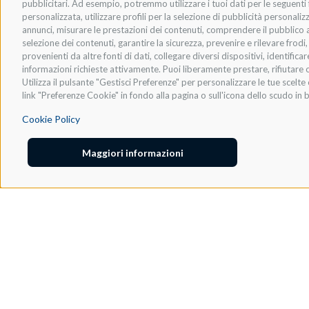
pubblicitari. Ad esempio, potremmo utilizzare i tuoi dati per le seguenti fi
personalizzata, utilizzare profili per la selezione di pubblicità personaliz
* ACCETTO LA
PRIVACY POLICY
.
annunci, misurare le prestazioni dei contenuti, comprendere il pubblico att
selezione dei contenuti, garantire la sicurezza, prevenire e rilevare frod
provenienti da altre fonti di dati, collegare diversi dispositivi, identific
informazioni richieste attivamente. Puoi liberamente prestare, rifiutare o
Utilizza il pulsante "Gestisci Preferenze" per personalizzare le tue scel
link "Preferenze Cookie" in fondo alla pagina o sull'icona dello scudo in b
Cookie Policy
Maggiori informazioni