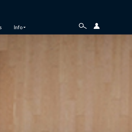
s
Info