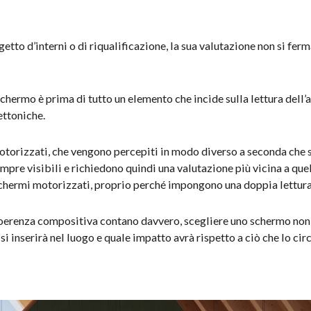
to d’interni o di riqualificazione, la sua valutazione non si ferma
o schermo è prima di tutto un elemento che incide sulla lettura del
ettoniche.
torizzati, che vengono percepiti in modo diverso a seconda che sia
sempre visibili e richiedono quindi una valutazione più vicina a q
 schermi motorizzati, proprio perché impongono una doppia lettura:
e coerenza compositiva contano davvero, scegliere uno schermo non
i inserirà nel luogo e quale impatto avrà rispetto a ciò che lo cir