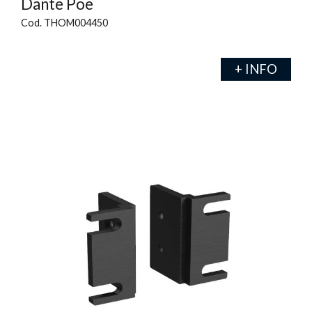
Dante Poe
Cod. THOM004450
+ INFO