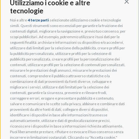
Tel: +39 0461 248211
Utilizziamo i cookie e altre
Contin
P.IVA: IT01262500224
tecnologie
PEC: pec@pec.adeogroup.it
Noi e altre
4 terze parti
selezionate utilizziamo cookie e tecnologie
SDI: T04ZHR3
simili. Questi strumenti sono essenziali per garantire la fruizione dei
contenuti digitali, migliorare la navigazione e, previo tuo consenso, per
scopi pubblicitari. Ad esempio, potremmo utilizzare i tuoi dati per le
seguenti finalità: archiviare informazioni su dispositivo e/o accedervi,
info@adeogroup.it
utilizzare dati limitati per la selezione della pubblicità, creare profili per
Adeo ProAV
la pubblicità personalizzata, utilizzare profili per la selezione di
pubblicità personalizzata, creare profili per la personalizzazione dei
Adeo HomeAV
contenuti, utilizzare profili per la selezione di contenuti personalizzati,
misurare le prestazioni degli annunci, misurare le prestazioni dei
Adeo Screen
contenuti, comprendere il pubblico attraverso statistiche o la
Screen Research
combinazione di dati provenienti da fonti diverse, sviluppare e
migliorare i servizi, utilizzare dati limitati per la selezione dei
contenuti, garantire la sicurezza, prevenire e rilevare frodi,
correggere errori, erogare e presentare pubblicità e contenuto,
salvare e comunicare le scelte sulla privacy, abbinare e combinare dati
provenienti da altre fonti di dati, collegare diversi dispositivi,
Adeum Cinema Suite
identificare i dispositivi in base alle informazioni trasmesse
automaticamente, utilizzare dati di geolocalizzazione precisi,
riconoscere i dispositivi in base a informazioni richieste attivamente.
Puoi liberamente prestare, rifiutare o revocare il tuo consenso senza
incorrere in limitazioni sostanziali. Cliccando su "Accetta cookie,"