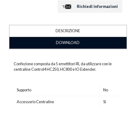
Richiedi informazioni
DESCRIZIONE
DOWNLOAD
Confezione composta da 5 emettitori IR, da utilizzare con le
centraline Control4 HC250, HC800 e IO Extender.
Supporto
No
Accessorio Centraline
Sì