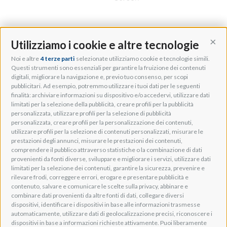
Utilizziamo i cookie e altre tecnologie
Cont
Noi e altre
4 terze parti
selezionate utilizziamo cookie e tecnologie simili.
Adeo Group S.r.l.
Questi strumenti sono essenziali per garantire la fruizione dei contenuti
digitali, migliorare la navigazione e, previo tuo consenso, per scopi
Via della Zarga, 50
pubblicitari. Ad esempio, potremmo utilizzare i tuoi dati per le seguenti
Lavis, 38015 TN, Italy
finalità: archiviare informazioni su dispositivo e/o accedervi, utilizzare dati
Tel: +39 0461 248211
limitati per la selezione della pubblicità, creare profili per la pubblicità
P.IVA: IT01262500224
personalizzata, utilizzare profili per la selezione di pubblicità
PEC: pec@pec.adeogroup.it
personalizzata, creare profili per la personalizzazione dei contenuti,
SDI: T04ZHR3
utilizzare profili per la selezione di contenuti personalizzati, misurare le
prestazioni degli annunci, misurare le prestazioni dei contenuti,
info@adeogroup.it
comprendere il pubblico attraverso statistiche o la combinazione di dati
Adeo ProAV
provenienti da fonti diverse, sviluppare e migliorare i servizi, utilizzare dati
limitati per la selezione dei contenuti, garantire la sicurezza, prevenire e
Adeo HomeAV
rilevare frodi, correggere errori, erogare e presentare pubblicità e
Adeo Screen
contenuto, salvare e comunicare le scelte sulla privacy, abbinare e
Screen Research
combinare dati provenienti da altre fonti di dati, collegare diversi
dispositivi, identificare i dispositivi in base alle informazioni trasmesse
automaticamente, utilizzare dati di geolocalizzazione precisi, riconoscere i
Adeum Cinema Suite
dispositivi in base a informazioni richieste attivamente. Puoi liberamente