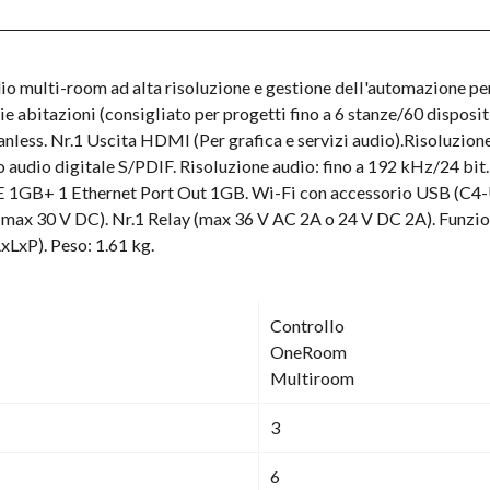
io multi-room ad alta risoluzione e gestione dell'automazione pe
abitazioni (consigliato per progetti fino a 6 stanze/60 dispositiv
ess. Nr.1 Uscita HDMI (Per grafica e servizi audio).Risoluzione:
o audio digitale S/PDIF. Risoluzione audio: fino a 192 kHz/24 bit.
 PoE 1GB+ 1 Ethernet Port Out 1GB. Wi-Fi con accessorio USB (C4
 (max 30 V DC). Nr.1 Relay (max 36 V AC 2A o 24 V DC 2A). Funzi
xP). Peso: 1.61 kg.
Controllo
OneRoom
Multiroom
3
6