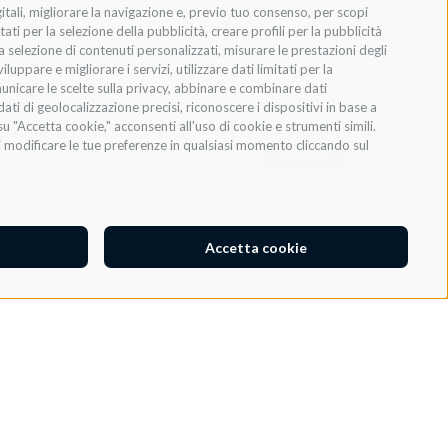
gitali, migliorare la navigazione e, previo tuo consenso, per scopi
ati per la selezione della pubblicità, creare profili per la pubblicità
 la selezione di contenuti personalizzati, misurare le prestazioni degli
ppare e migliorare i servizi, utilizzare dati limitati per la
municare le scelte sulla privacy, abbinare e combinare dati
dati di geolocalizzazione precisi, riconoscere i dispositivi in base a
u "Accetta cookie," acconsenti all'uso di cookie e strumenti simili.
oi modificare le tue preferenze in qualsiasi momento cliccando sul
INVIA
Accetta cookie