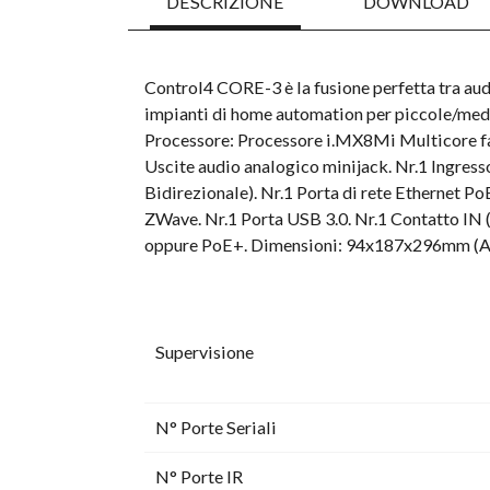
DESCRIZIONE
DOWNLOAD
Control4 CORE-3 è la fusione perfetta tra aud
impianti di home automation per piccole/medie 
Processore: Processore i.MX8Mi Multicore fanl
Uscite audio analogico minijack. Nr.1 Ingress
Bidirezionale). Nr.1 Porta di rete Ethernet
ZWave. Nr.1 Porta USB 3.0. Nr.1 Contatto IN
oppure PoE+. Dimensioni: 94x187x296mm (AxL
Supervisione
N° Porte Seriali
N° Porte IR