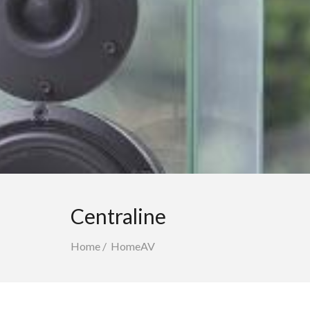
Centraline
Home
/
HomeAV