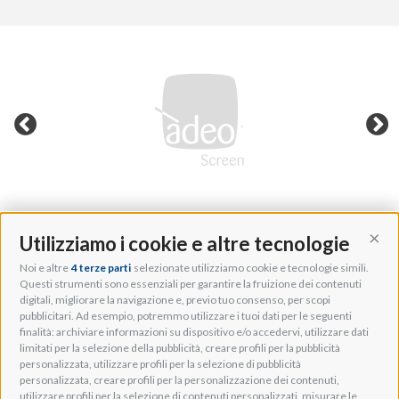
Utilizziamo i cookie e altre tecnologie
Cont
Noi e altre
4 terze parti
selezionate utilizziamo cookie e tecnologie simili.
Adeo Group S.r.l.
Questi strumenti sono essenziali per garantire la fruizione dei contenuti
digitali, migliorare la navigazione e, previo tuo consenso, per scopi
Via della Zarga, 50
pubblicitari. Ad esempio, potremmo utilizzare i tuoi dati per le seguenti
Lavis, 38015 TN, Italy
finalità: archiviare informazioni su dispositivo e/o accedervi, utilizzare dati
Tel: +39 0461 248211
limitati per la selezione della pubblicità, creare profili per la pubblicità
P.IVA: IT01262500224
personalizzata, utilizzare profili per la selezione di pubblicità
PEC: pec@pec.adeogroup.it
personalizzata, creare profili per la personalizzazione dei contenuti,
SDI: T04ZHR3
utilizzare profili per la selezione di contenuti personalizzati, misurare le