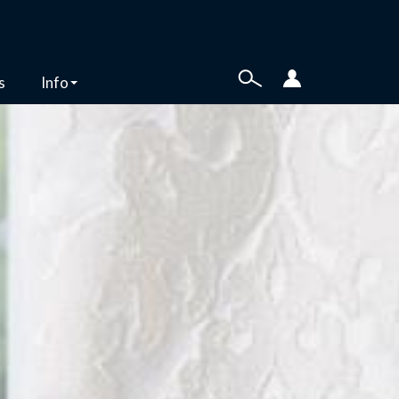
s
Info