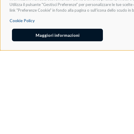
Utilizza il pulsante "Gestisci Preferenze" per personalizzare le tue scel
link "Preferenze Cookie" in fondo alla pagina o sull'icona dello scudo in b
Cookie Policy
Maggiori informazioni
Adeo Group S.r.l.
Via della Zarga, 50