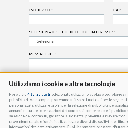
INDIRIZZO
*
CAP
SELEZIONA IL SETTORE DI TUO INTERESSE:
*
MESSAGGIO
*
Utilizziamo i cookie e altre tecnologie
Noi e altre
4 terze parti
selezionate utilizziamo cookie e tecnologie simi
pubblicitari. Ad esempio, potremmo utilizzare i tuoi dati per le seguenti fi
* ACCETTO LA
PRIVACY POLICY
.
personalizzata, utilizzare profili per la selezione di pubblicità personaliz
annunci, misurare le prestazioni dei contenuti, comprendere il pubblico att
selezione dei contenuti, garantire la sicurezza, prevenire e rilevare frod
provenienti da altre fonti di dati, collegare diversi dispositivi, identific
informazioni richieste attivamente. Puoi liberamente prestare, rifiutare o