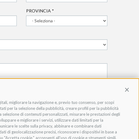
PROVINCIA
*
Contin
gitali, migliorare la navigazione e, previo tuo consenso, per scopi
ati per la selezione della pubblicità, creare profili per la pubblicità
 la selezione di contenuti personalizzati, misurare le prestazioni degli
ppare e migliorare i servizi, utilizzare dati limitati per la
municare le scelte sulla privacy, abbinare e combinare dati
dati di geolocalizzazione precisi, riconoscere i dispositivi in base a
INVIA
u "Accetta cookie," acconsenti all'uso di cookie e strumenti simili.