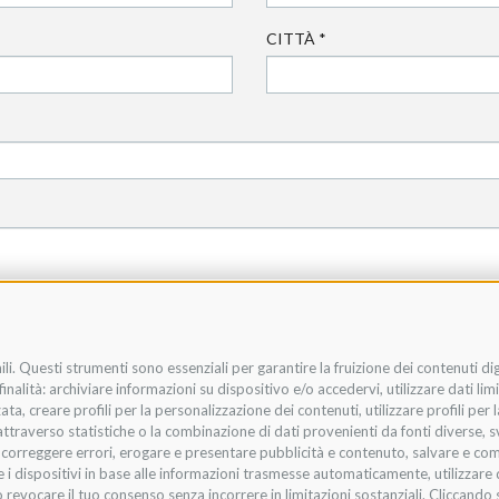
CITTÀ
*
li. Questi strumenti sono essenziali per garantire la fruizione dei contenuti di
nalità: archiviare informazioni su dispositivo e/o accedervi, utilizzare dati limit
zata, creare profili per la personalizzazione dei contenuti, utilizzare profili per
raverso statistiche o la combinazione di dati provenienti da fonti diverse, svilu
i, correggere errori, erogare e presentare pubblicità e contenuto, salvare e co
are i dispositivi in base alle informazioni trasmesse automaticamente, utilizzare 
 revocare il tuo consenso senza incorrere in limitazioni sostanziali. Cliccando s