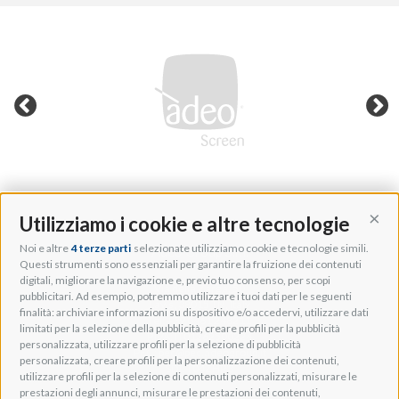
Utilizziamo i cookie e altre tecnologie
Cont
Noi e altre
4 terze parti
selezionate utilizziamo cookie e tecnologie simili.
Adeo Group S.r.l.
Questi strumenti sono essenziali per garantire la fruizione dei contenuti
digitali, migliorare la navigazione e, previo tuo consenso, per scopi
Via della Zarga, 50
pubblicitari. Ad esempio, potremmo utilizzare i tuoi dati per le seguenti
Lavis, 38015 TN, Italy
finalità: archiviare informazioni su dispositivo e/o accedervi, utilizzare dati
Tel: +39 0461 248211
limitati per la selezione della pubblicità, creare profili per la pubblicità
P.IVA: IT01262500224
personalizzata, utilizzare profili per la selezione di pubblicità
PEC: pec@pec.adeogroup.it
personalizzata, creare profili per la personalizzazione dei contenuti,
SDI: T04ZHR3
utilizzare profili per la selezione di contenuti personalizzati, misurare le
prestazioni degli annunci, misurare le prestazioni dei contenuti,