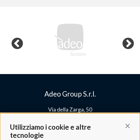
Adeo Group S.r.l.
Via della Zarga, 50
Lavis, 38015 TN, Italy
Tel: +39 0461 248211
Utilizziamo i cookie e altre
Contin
P.IVA: IT01262500224
tecnologie