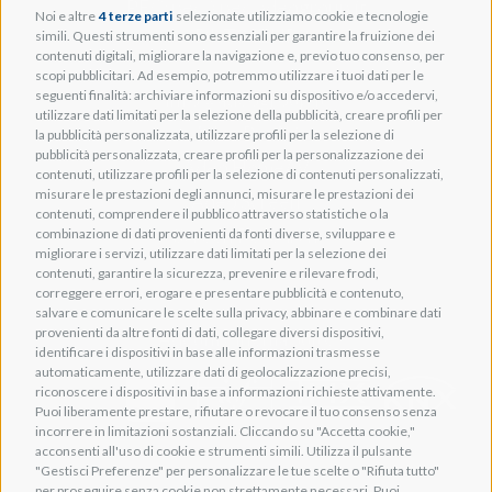
PEC: pec@pec.adeogroup.it
Noi e altre
4 terze parti
selezionate utilizziamo cookie e tecnologie
SDI: T04ZHR3
simili. Questi strumenti sono essenziali per garantire la fruizione dei
contenuti digitali, migliorare la navigazione e, previo tuo consenso, per
scopi pubblicitari. Ad esempio, potremmo utilizzare i tuoi dati per le
seguenti finalità: archiviare informazioni su dispositivo e/o accedervi,
info@adeogroup.it
utilizzare dati limitati per la selezione della pubblicità, creare profili per
Adeo ProAV
la pubblicità personalizzata, utilizzare profili per la selezione di
pubblicità personalizzata, creare profili per la personalizzazione dei
Adeo HomeAV
contenuti, utilizzare profili per la selezione di contenuti personalizzati,
misurare le prestazioni degli annunci, misurare le prestazioni dei
Adeo Screen
contenuti, comprendere il pubblico attraverso statistiche o la
Screen Research
combinazione di dati provenienti da fonti diverse, sviluppare e
migliorare i servizi, utilizzare dati limitati per la selezione dei
contenuti, garantire la sicurezza, prevenire e rilevare frodi,
correggere errori, erogare e presentare pubblicità e contenuto,
salvare e comunicare le scelte sulla privacy, abbinare e combinare dati
provenienti da altre fonti di dati, collegare diversi dispositivi,
Adeum Cinema Suite
identificare i dispositivi in base alle informazioni trasmesse
automaticamente, utilizzare dati di geolocalizzazione precisi,
riconoscere i dispositivi in base a informazioni richieste attivamente.
Puoi liberamente prestare, rifiutare o revocare il tuo consenso senza
incorrere in limitazioni sostanziali. Cliccando su "Accetta cookie,"
acconsenti all'uso di cookie e strumenti simili. Utilizza il pulsante
"Gestisci Preferenze" per personalizzare le tue scelte o "Rifiuta tutto"
per proseguire senza cookie non strettamente necessari. Puoi