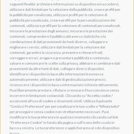
seguenti finalità: archiviare informazioni su dispositivo e/o accedervi,
info@adeogroup.it
utilizzare dati limitati per la selezione della pubblicità, creare profili per
Adeo ProAV
la pubblicità personalizzata, utilizzare profili per la selezione di
pubblicità personalizzata, creare profili per la personalizzazione dei
Adeo HomeAV
contenuti, utilizzare profili per la selezione di contenuti personalizzati,
misurare le prestazioni degli annunci, misurare le prestazioni dei
Adeo Screen
contenuti, comprendere il pubblico attraverso statistiche o la
Screen Research
combinazione di dati provenienti da fonti diverse, sviluppare e
migliorare i servizi, utilizzare dati limitati per la selezione dei
contenuti, garantire la sicurezza, prevenire e rilevare frodi,
correggere errori, erogare e presentare pubblicità e contenuto,
salvare e comunicare le scelte sulla privacy, abbinare e combinare dati
provenienti da altre fonti di dati, collegare diversi dispositivi,
Adeum Cinema Suite
identificare i dispositivi in base alle informazioni trasmesse
automaticamente, utilizzare dati di geolocalizzazione precisi,
riconoscere i dispositivi in base a informazioni richieste attivamente.
Puoi liberamente prestare, rifiutare o revocare il tuo consenso senza
incorrere in limitazioni sostanziali. Cliccando su "Accetta cookie,"
acconsenti all'uso di cookie e strumenti simili. Utilizza il pulsante
"Gestisci Preferenze" per personalizzare le tue scelte o "Rifiuta tutto"
per proseguire senza cookie non strettamente necessari. Puoi
modificare le tue preferenze in qualsiasi momento cliccando sul link
"Preferenze Cookie" in fondo alla pagina o sull'icona dello scudo in
basso a sinistra. Le tue preferenze si applicheranno al solo dispositivo
Società soggetta all'attività di controllo e coordinamento ai
in uso.