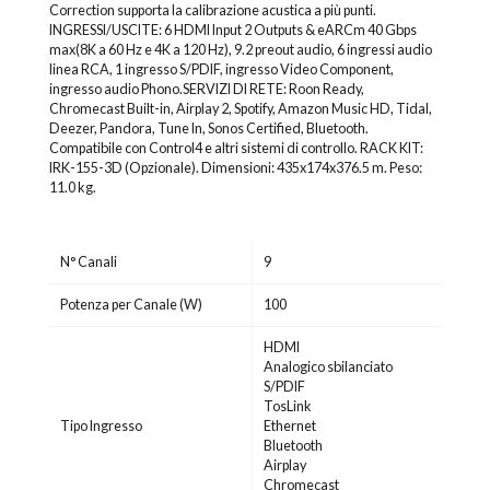
Correction supporta la calibrazione acustica a più punti.
INGRESSI/USCITE: 6 HDMI Input 2 Outputs & eARCm 40 Gbps
max(8K a 60 Hz e 4K a 120 Hz), 9.2 preout audio, 6 ingressi audio
linea RCA, 1 ingresso S/PDIF, ingresso Video Component,
ingresso audio Phono.SERVIZI DI RETE: Roon Ready,
Chromecast Built-in, Airplay 2, Spotify, Amazon Music HD, Tidal,
Deezer, Pandora, Tune In, Sonos Certified, Bluetooth.
Compatibile con Control4 e altri sistemi di controllo. RACK KIT:
IRK-155-3D (Opzionale). Dimensioni: 435x174x376.5 m. Peso:
11.0 kg.
N° Canali
9
Potenza per Canale (W)
100
HDMI
Analogico sbilanciato
S/PDIF
TosLink
Tipo Ingresso
Ethernet
Bluetooth
Airplay
Chromecast