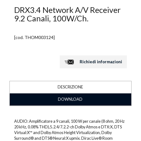
DRX3.4 Network A/V Receiver
9.2 Canali, 100W/Ch.
[cod.
THOM003124
]
Richiedi informazioni
DESCRIZIONE
DOWNLOAD
AUDIO: Amplificatore a 9 canali, 100 W per canale (8 ohm, 20 Hz
20 kHz, 0.08% THD),5.2.4/7.2.2-ch Dolby Atmos e DTX:X, DTS
Virtual:X™ and Dolby Atmos Height Virtualization, Dolby
Surround® and DTS® Neural:X upmix. Dirac Live® Room