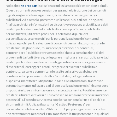
Noi e altre
4 terze parti
selezionate utilizziamo cookie e tecnologie simili.
Adeo Group S.r.l.
Questi strumenti sono essenziali per garantire la fruizione dei contenuti
digitali, migliorare la navigazione e, previo tuo consenso, per scopi
Via della Zarga, 50
pubblicitari. Ad esempio, potremmo utilizzare i tuoi dati per le seguenti
Lavis, 38015 TN, Italy
finalità: archiviare informazioni su dispositivo e/o accedervi, utilizzare dati
Tel: +39 0461 248211
limitati per la selezione della pubblicità, creare profili per la pubblicità
P.IVA: IT01262500224
personalizzata, utilizzare profili per la selezione di pubblicità
PEC: pec@pec.adeogroup.it
personalizzata, creare profili per la personalizzazione dei contenuti,
SDI: T04ZHR3
utilizzare profili per la selezione di contenuti personalizzati, misurare le
prestazioni degli annunci, misurare le prestazioni dei contenuti,
info@adeogroup.it
comprendere il pubblico attraverso statistiche o la combinazione di dati
Adeo ProAV
provenienti da fonti diverse, sviluppare e migliorare i servizi, utilizzare dati
limitati per la selezione dei contenuti, garantire la sicurezza, prevenire e
Adeo HomeAV
rilevare frodi, correggere errori, erogare e presentare pubblicità e
Adeo Screen
contenuto, salvare e comunicare le scelte sulla privacy, abbinare e
Screen Research
combinare dati provenienti da altre fonti di dati, collegare diversi
dispositivi, identificare i dispositivi in base alle informazioni trasmesse
automaticamente, utilizzare dati di geolocalizzazione precisi, riconoscere i
Adeum Cinema Suite
dispositivi in base a informazioni richieste attivamente. Puoi liberamente
prestare, rifiutare o revocare il tuo consenso senza incorrere in limitazioni
sostanziali. Cliccando su "Accetta cookie," acconsenti all'uso di cookie e
strumenti simili. Utilizza il pulsante "Gestisci Preferenze" per
personalizzare le tue scelte o "Rifiuta tutto" per proseguire senza cookie
non strettamente necessari. Puoi modificare le tue preferenze in qualsiasi