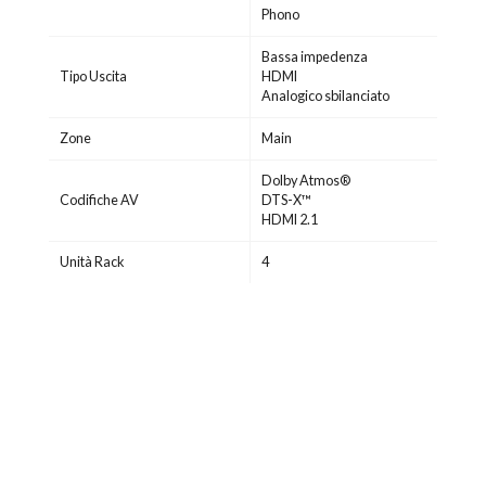
Phono
Bassa impedenza
Tipo Uscita
HDMI
Analogico sbilanciato
Zone
Main
Dolby Atmos®
Codifiche AV
DTS-X™
HDMI 2.1
Unità Rack
4