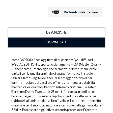
Richiedi informazioni
DESCRIZIONE
DOWNLOAD
come DSP5000.2 con aggiunta di: supporto MQA: I diffusori
SPECIAL EDITION supportano pienamente MQA (Master Quality
Authenticated), tecnologia che permette la riproduzione di file
digitali con la qualità originale di una performance in studio.
Driver Clamp Ring: Nuovi anelli di bloccaggio dei driver per
gamma media e dei bassi che offrono una maggiore stabilità
meccanica e riducono ulteriormente la colorazione. Tweeter:
Beryllium Dome Tweeter 1x 25 mm (1 "), cupola in berillio con
bobina d'argento Il tweeter a cupola di berillio è sette volte più
rigido dell'alluminio e due volte più veloce, il che lo rende perfetto
materiale per il suono più naturale estensione della gamma alta a
32 kHz. Processore aggiuntivo: secondo processore Freescale