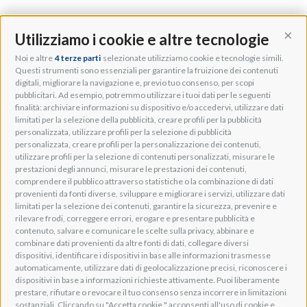
Utilizziamo i cookie e altre tecnologie
Cont
Noi e altre
4 terze parti
selezionate utilizziamo cookie e tecnologie simili.
Adeo Group S.r.l.
Questi strumenti sono essenziali per garantire la fruizione dei contenuti
digitali, migliorare la navigazione e, previo tuo consenso, per scopi
Via della Zarga, 50
pubblicitari. Ad esempio, potremmo utilizzare i tuoi dati per le seguenti
Lavis, 38015 TN, Italy
finalità: archiviare informazioni su dispositivo e/o accedervi, utilizzare dati
Tel: +39 0461 248211
limitati per la selezione della pubblicità, creare profili per la pubblicità
P.IVA: IT01262500224
personalizzata, utilizzare profili per la selezione di pubblicità
PEC: pec@pec.adeogroup.it
personalizzata, creare profili per la personalizzazione dei contenuti,
SDI: T04ZHR3
utilizzare profili per la selezione di contenuti personalizzati, misurare le
prestazioni degli annunci, misurare le prestazioni dei contenuti,
info@adeogroup.it
comprendere il pubblico attraverso statistiche o la combinazione di dati
Adeo ProAV
provenienti da fonti diverse, sviluppare e migliorare i servizi, utilizzare dati
limitati per la selezione dei contenuti, garantire la sicurezza, prevenire e
Adeo HomeAV
rilevare frodi, correggere errori, erogare e presentare pubblicità e
Adeo Screen
contenuto, salvare e comunicare le scelte sulla privacy, abbinare e
Screen Research
combinare dati provenienti da altre fonti di dati, collegare diversi
dispositivi, identificare i dispositivi in base alle informazioni trasmesse
automaticamente, utilizzare dati di geolocalizzazione precisi, riconoscere i
Adeum Cinema Suite
dispositivi in base a informazioni richieste attivamente. Puoi liberamente
prestare, rifiutare o revocare il tuo consenso senza incorrere in limitazioni
sostanziali. Cliccando su "Accetta cookie," acconsenti all'uso di cookie e