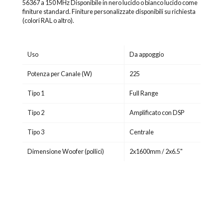
56367 a 150 MHz Disponibile in nero lucido o bianco lucido come
finiture standard. Finiture personalizzate disponibili su richiesta
(colori RAL o altro).
Uso
Da appoggio
Potenza per Canale (W)
225
Tipo 1
Full Range
Tipo 2
Amplificato con DSP
Tipo 3
Centrale
Dimensione Woofer (pollici)
2x1600mm / 2x6.5"