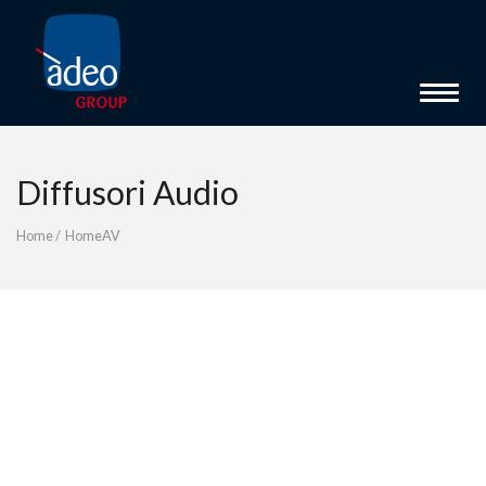
Toggle 
Diffusori Audio
Home
/
HomeAV