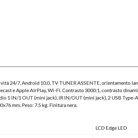
tività 24/7, Android 10.0, TV TUNER ASSENTE, orientamento la
ast e Apple AirPlay, Wi-Fi. Contrasto 3000:1, contrasto dinamic
udio 1 IN/1 OUT (mini jack), IR IN/OUT (mini jack), 2 USB Type
76 mm. Peso: 7.5 kg. Finitura nera.
LCD Edge LED