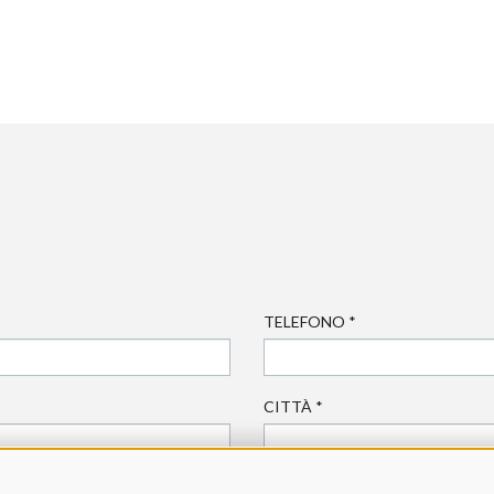
TELEFONO
*
CITTÀ
*