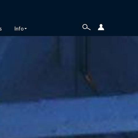
s
Info