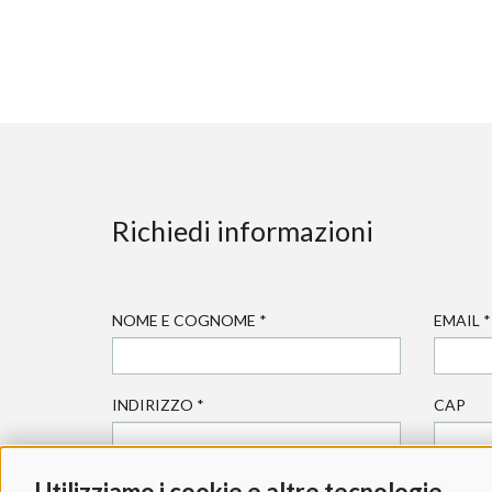
Richiedi informazioni
NOME E COGNOME
*
EMAIL
*
INDIRIZZO
*
CAP
Utilizziamo i cookie e altre tecnologie
SELEZIONA IL SETTORE DI TUO INTERESSE:
*