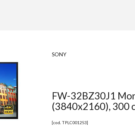
SONY
FW-32BZ30J1 Moni
(3840x2160), 300 
[cod.
TPLC001253
]