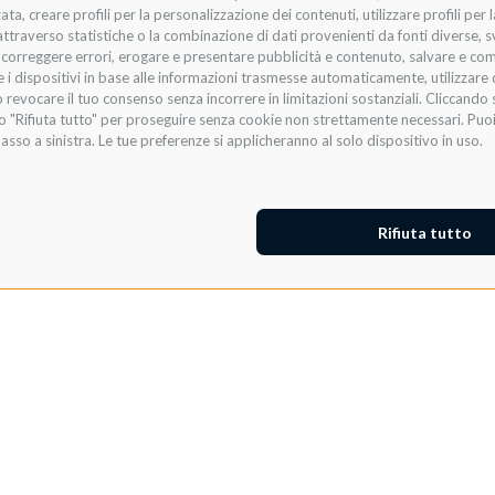
zata, creare profili per la personalizzazione dei contenuti, utilizzare profili per
raverso statistiche o la combinazione di dati provenienti da fonti diverse, svilu
i, correggere errori, erogare e presentare pubblicità e contenuto, salvare e co
are i dispositivi in base alle informazioni trasmesse automaticamente, utilizzare 
 revocare il tuo consenso senza incorrere in limitazioni sostanziali. Cliccando s
te o "Rifiuta tutto" per proseguire senza cookie non strettamente necessari. Pu
asso a sinistra. Le tue preferenze si applicheranno al solo dispositivo in uso.
Rifiuta tutto