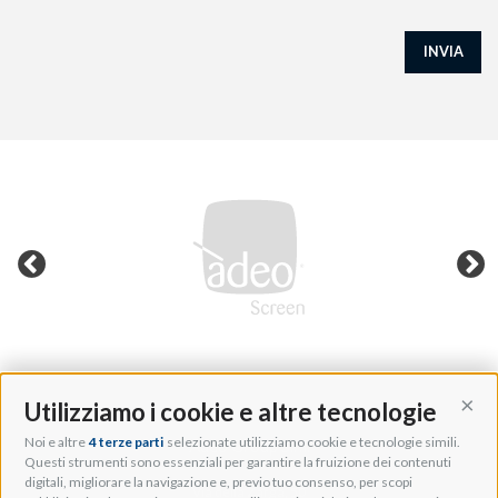
INVIA
Utilizziamo i cookie e altre tecnologie
Cont
Noi e altre
4 terze parti
selezionate utilizziamo cookie e tecnologie simili.
Adeo Group S.r.l.
Questi strumenti sono essenziali per garantire la fruizione dei contenuti
digitali, migliorare la navigazione e, previo tuo consenso, per scopi
Via della Zarga, 50