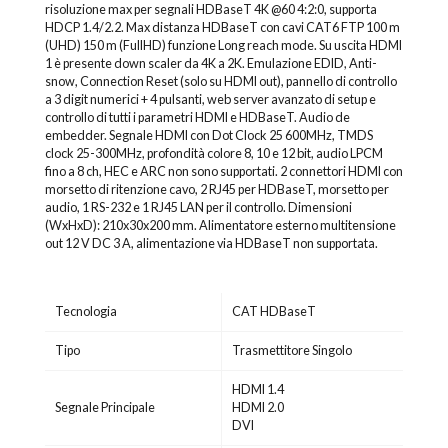
risoluzione max per segnali HDBaseT 4K @60 4:2:0, supporta
HDCP 1.4/2.2. Max distanza HDBaseT con cavi CAT6 FTP 100 m
(UHD) 150 m (FullHD) funzione Long reach mode. Su uscita HDMI
1 è presente down scaler da 4K a 2K. Emulazione EDID, Anti-
snow, Connection Reset (solo su HDMI out), pannello di controllo
a 3 digit numerici + 4 pulsanti, web server avanzato di setup e
controllo di tutti i parametri HDMI e HDBaseT. Audio de
embedder. Segnale HDMI con Dot Clock 25 600MHz, TMDS
clock 25-300MHz, profondità colore 8, 10 e 12 bit, audio LPCM
fino a 8 ch, HEC e ARC non sono supportati. 2 connettori HDMI con
morsetto di ritenzione cavo, 2 RJ45 per HDBaseT, morsetto per
audio, 1 RS-232 e 1 RJ45 LAN per il controllo. Dimensioni
(WxHxD): 210x30x200 mm. Alimentatore esterno multitensione
out 12 V DC 3 A, alimentazione via HDBaseT non supportata.
Tecnologia
CAT HDBaseT
Tipo
Trasmettitore Singolo
HDMI 1.4
Segnale Principale
HDMI 2.0
DVI