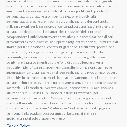
pubblicitari. Ad esempio, potremmo utilizzare i tuoi dati per le seguenti
Lavis, 38015 TN, Italy
finalità: archiviare informazioni su dispositivo e/o accedervi, utilizzare dati
Tel: +39 0461 248211
limitati per la selezione della pubblicità, creare profili per la pubblicità
P.IVA: IT01262500224
personalizzata, utilizzare profili per la selezione di pubblicità
PEC: pec@pec.adeogroup.it
personalizzata, creare profili per la personalizzazione dei contenuti,
SDI: T04ZHR3
utilizzare profili per la selezione di contenuti personalizzati, misurare le
prestazioni degli annunci, misurare le prestazioni dei contenuti,
info@adeogroup.it
comprendere il pubblico attraverso statistiche o la combinazione di dati
Adeo ProAV
provenienti da fonti diverse, sviluppare e migliorare i servizi, utilizzare dati
limitati per la selezione dei contenuti, garantire la sicurezza, prevenire e
Adeo HomeAV
rilevare frodi, correggere errori, erogare e presentare pubblicità e
Adeo Screen
contenuto, salvare e comunicare le scelte sulla privacy, abbinare e
Screen Research
combinare dati provenienti da altre fonti di dati, collegare diversi
dispositivi, identificare i dispositivi in base alle informazioni trasmesse
automaticamente, utilizzare dati di geolocalizzazione precisi, riconoscere i
Adeum Cinema Suite
dispositivi in base a informazioni richieste attivamente. Puoi liberamente
prestare, rifiutare o revocare il tuo consenso senza incorrere in limitazioni
sostanziali. Cliccando su "Accetta cookie," acconsenti all'uso di cookie e
strumenti simili. Utilizza il pulsante "Gestisci Preferenze" per
personalizzare le tue scelte o "Rifiuta tutto" per proseguire senza cookie
non strettamente necessari. Puoi modificare le tue preferenze in qualsiasi
momento cliccando sul link "Preferenze Cookie" in fondo alla pagina o
sull'icona dello scudo in basso a sinistra. Le tue preferenze si
applicheranno al solo dispositivo in uso.
Cookie Policy