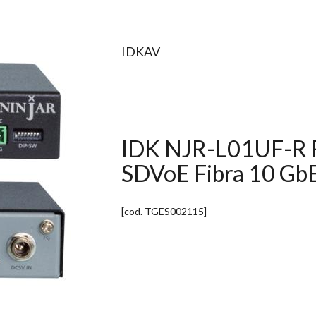
IDKAV
IDK NJR-L01UF-R R
SDVoE Fibra 10 Gb
[cod.
TGES002115
]