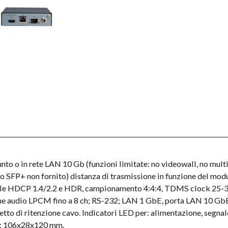
unto o in rete LAN 10 Gb (funzioni limitate: no videowall, no mul
SFP+ non fornito) distanza di trasmissione in funzione del modulo
e HDCP 1.4/2.2 e HDR, campionamento 4:4:4, TDMS clock 25-3
ione audio LPCM fino a 8 ch; RS-232; LAN 1 GbE, porta LAN 10 Gb
o di ritenzione cavo. Indicatori LED per: alimentazione, segnal
): 106x28x120 mm.