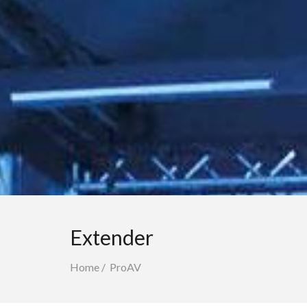
Extender
Home
/
ProAV