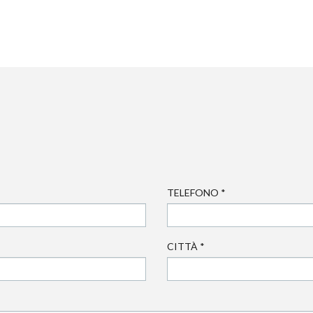
TELEFONO
*
CITTÀ
*