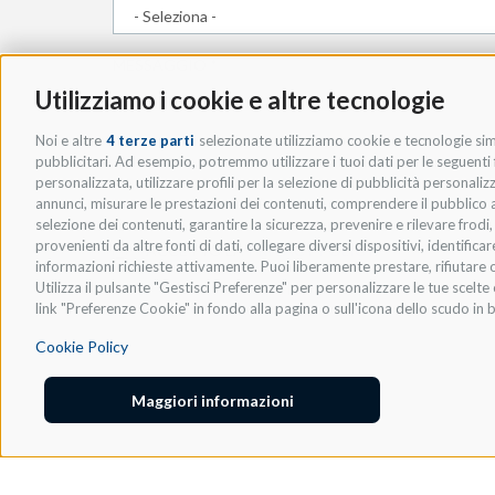
MESSAGGIO
*
Utilizziamo i cookie e altre tecnologie
Noi e altre
4 terze parti
selezionate utilizziamo cookie e tecnologie simi
pubblicitari. Ad esempio, potremmo utilizzare i tuoi dati per le seguenti fi
personalizzata, utilizzare profili per la selezione di pubblicità personaliz
annunci, misurare le prestazioni dei contenuti, comprendere il pubblico att
selezione dei contenuti, garantire la sicurezza, prevenire e rilevare frod
provenienti da altre fonti di dati, collegare diversi dispositivi, identific
* ACCETTO LA
PRIVACY POLICY
.
informazioni richieste attivamente. Puoi liberamente prestare, rifiutare o
Utilizza il pulsante "Gestisci Preferenze" per personalizzare le tue scel
link "Preferenze Cookie" in fondo alla pagina o sull'icona dello scudo in b
Cookie Policy
Maggiori informazioni