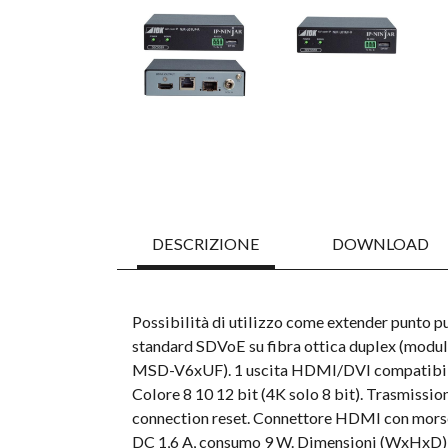
DESCRIZIONE
DOWNLOAD
Possibilità di utilizzo come extender punto p
standard SDVoE su fibra ottica duplex (modulo 
MSD-V6xUF). 1 uscita HDMI/DVI compatibil
Colore 8 10 12 bit (4K solo 8 bit). Trasmiss
connection reset. Connettore HDMI con morsett
DC 1,6 A, consumo 9 W. Dimensioni (WxHxD