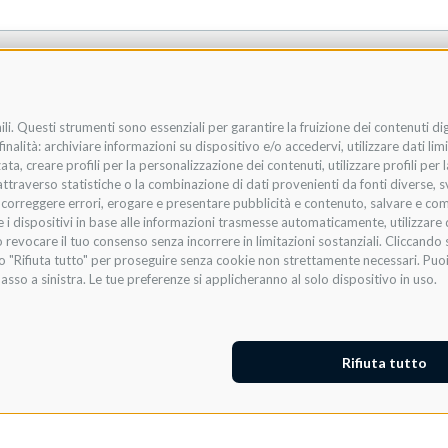
li. Questi strumenti sono essenziali per garantire la fruizione dei contenuti di
nalità: archiviare informazioni su dispositivo e/o accedervi, utilizzare dati limit
zata, creare profili per la personalizzazione dei contenuti, utilizzare profili per
raverso statistiche o la combinazione di dati provenienti da fonti diverse, svilu
i, correggere errori, erogare e presentare pubblicità e contenuto, salvare e co
are i dispositivi in base alle informazioni trasmesse automaticamente, utilizzare 
 revocare il tuo consenso senza incorrere in limitazioni sostanziali. Cliccando s
te o "Rifiuta tutto" per proseguire senza cookie non strettamente necessari. Pu
asso a sinistra. Le tue preferenze si applicheranno al solo dispositivo in uso.
Rifiuta tutto