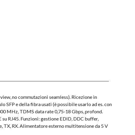
tiview, no commutazioni seamless). Ricezione in
 SFP e della fibra usati (è possibile usarlo ad es. con
00 MHz, TDMS data rate 0,75-18 Gbps, profond.
E su RJ45. Funzioni: gestione EDID, DDC buffer,
e, TX, RX. Alimentatore esterno multitensione da 5 V