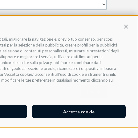
Contin
gitali, migliorare la navigazione e, previo tuo consenso, per scopi
ati per la selezione della pubblicità, creare profili per la pubblicità
 la selezione di contenuti personalizzati, misurare le prestazioni degli
ppare e migliorare i servizi, utilizzare dati limitati per la
municare le scelte sulla privacy, abbinare e combinare dati
dati di geolocalizzazione precisi, riconoscere i dispositivi in base a
u "Accetta cookie," acconsenti all'uso di cookie e strumenti simili.
oi modificare le tue preferenze in qualsiasi momento cliccando sul
INVIA
Accetta cookie