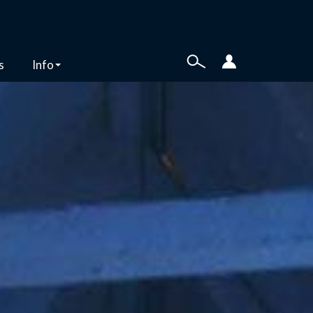
s
Info