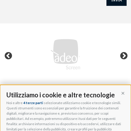
INVIA
Utilizziamo i cookie e altre tecnologie
Cont
Noi e altre
4 terze parti
selezionate utilizziamo cookie e tecnologie simili.
Adeo Group S.r.l.
Questi strumenti sono essenziali per garantire la fruizione dei contenuti
digitali, migliorare la navigazione e, previo tuo consenso, per scopi
Via della Zarga, 50
pubblicitari. Ad esempio, potremmo utilizzare i tuoi dati per le seguenti
Lavis, 38015 TN, Italy
finalità: archiviare informazioni su dispositivo e/o accedervi, utilizzare dati
Tel: +39 0461 248211
limitati per la selezione della pubblicità, creare profili per la pubblicità