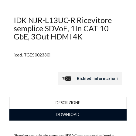
IDK NJR-L13UC-R Ricevitore
semplice SDVoE, 1In CAT 10
GbE, 3Out HDMI 4K
[cod.
TGES002330
]
Richiedi informazioni
DESCRIZIONE
DOWNLOAD
Ricevitore multiplo in standard SDVoE per connessioni punto