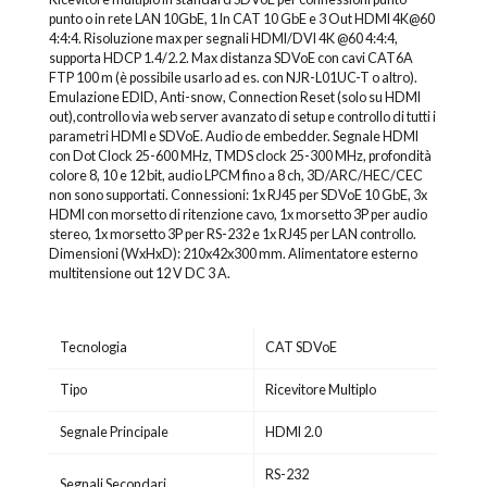
punto o in rete LAN 10GbE, 1 In CAT 10 GbE e 3 Out HDMI 4K@60
4:4:4. Risoluzione max per segnali HDMI/DVI 4K @60 4:4:4,
supporta HDCP 1.4/2.2. Max distanza SDVoE con cavi CAT6A
FTP 100 m (è possibile usarlo ad es. con NJR-L01UC-T o altro).
Emulazione EDID, Anti-snow, Connection Reset (solo su HDMI
out),controllo via web server avanzato di setup e controllo di tutti i
parametri HDMI e SDVoE. Audio de embedder. Segnale HDMI
con Dot Clock 25-600 MHz, TMDS clock 25-300 MHz, profondità
colore 8, 10 e 12 bit, audio LPCM fino a 8 ch, 3D/ARC/HEC/CEC
non sono supportati. Connessioni: 1x RJ45 per SDVoE 10 GbE, 3x
HDMI con morsetto di ritenzione cavo, 1x morsetto 3P per audio
stereo, 1x morsetto 3P per RS-232 e 1x RJ45 per LAN controllo.
Dimensioni (WxHxD): 210x42x300 mm. Alimentatore esterno
multitensione out 12 V DC 3 A.
Tecnologia
CAT SDVoE
Tipo
Ricevitore Multiplo
Segnale Principale
HDMI 2.0
RS-232
Segnali Secondari