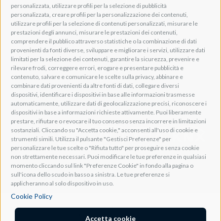
P.IVA: IT01262500224
personalizzata, utilizzare profili per la selezione di pubblicità
PEC: pec@pec.adeogroup.it
personalizzata, creare profili per la personalizzazione dei contenuti,
SDI: T04ZHR3
utilizzare profili per la selezione di contenuti personalizzati, misurare le
prestazioni degli annunci, misurare le prestazioni dei contenuti,
info@adeogroup.it
comprendere il pubblico attraverso statistiche o la combinazione di dati
Adeo ProAV
provenienti da fonti diverse, sviluppare e migliorare i servizi, utilizzare dati
limitati per la selezione dei contenuti, garantire la sicurezza, prevenire e
Adeo HomeAV
rilevare frodi, correggere errori, erogare e presentare pubblicità e
Adeo Screen
contenuto, salvare e comunicare le scelte sulla privacy, abbinare e
Screen Research
combinare dati provenienti da altre fonti di dati, collegare diversi
dispositivi, identificare i dispositivi in base alle informazioni trasmesse
automaticamente, utilizzare dati di geolocalizzazione precisi, riconoscere i
Adeum Cinema Suite
dispositivi in base a informazioni richieste attivamente. Puoi liberamente
prestare, rifiutare o revocare il tuo consenso senza incorrere in limitazioni
sostanziali. Cliccando su "Accetta cookie," acconsenti all'uso di cookie e
strumenti simili. Utilizza il pulsante "Gestisci Preferenze" per
personalizzare le tue scelte o "Rifiuta tutto" per proseguire senza cookie
non strettamente necessari. Puoi modificare le tue preferenze in qualsiasi
momento cliccando sul link "Preferenze Cookie" in fondo alla pagina o
sull'icona dello scudo in basso a sinistra. Le tue preferenze si
applicheranno al solo dispositivo in uso.
Cookie Policy
Società soggetta all'attività di controllo e coordinamento ai sensi dell'art. 2497-bis co.
1 Codice Civile da parte di "DGM s.r.l." con sede legale in Lavis (TN), Via della Zarga
Accetta cookie