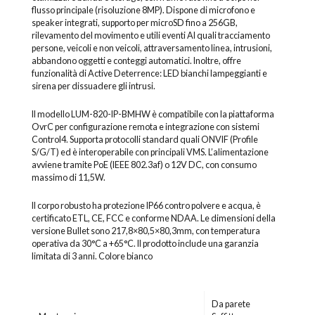
flusso principale (risoluzione 8MP). Dispone di microfono e
speaker integrati, supporto per microSD fino a 256GB,
rilevamento del movimento e utili eventi AI quali tracciamento
persone, veicoli e non veicoli, attraversamento linea, intrusioni,
abbandono oggetti e conteggi automatici. Inoltre, offre
funzionalità di Active Deterrence: LED bianchi lampeggianti e
sirena per dissuadere gli intrusi.
Il modello LUM-820-IP-BMHW è compatibile con la piattaforma
OvrC per configurazione remota e integrazione con sistemi
Control4. Supporta protocolli standard quali ONVIF (Profile
S/G/T) ed è interoperabile con principali VMS. L’alimentazione
avviene tramite PoE (IEEE 802.3af) o 12V DC, con consumo
massimo di 11,5W.
Il corpo robusto ha protezione IP66 contro polvere e acqua, è
certificato ETL, CE, FCC e conforme NDAA. Le dimensioni della
versione Bullet sono 217,8×80,5×80,3mm, con temperatura
operativa da 30°C a +65°C. Il prodotto include una garanzia
limitata di 3 anni. Colore bianco
Da parete