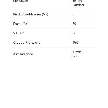
Montaggio
Soffitto
Outdoor
Risoluzione Massima (MP)
8
Frame (fps)
30
SD Card
Sì
Grado di Protezione
IP66
12Vdc
Alimentazione
PoE