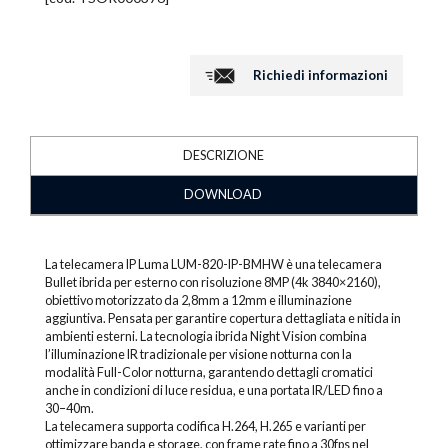
Richiedi informazioni
DESCRIZIONE
DOWNLOAD
La telecamera IP Luma LUM-820-IP-BMHW è una telecamera
Bullet ibrida per esterno con risoluzione 8MP (4k 3840×2160),
obiettivo motorizzato da 2,8mm a 12mm e illuminazione
aggiuntiva. Pensata per garantire copertura dettagliata e nitida in
ambienti esterni. La tecnologia ibrida Night Vision combina
l’illuminazione IR tradizionale per visione notturna con la
modalità Full-Color notturna, garantendo dettagli cromatici
anche in condizioni di luce residua, e una portata IR/LED fino a
30–40m.
La telecamera supporta codifica H.264, H.265 e varianti per
ottimizzare banda e storage, con frame rate fino a 30fps nel