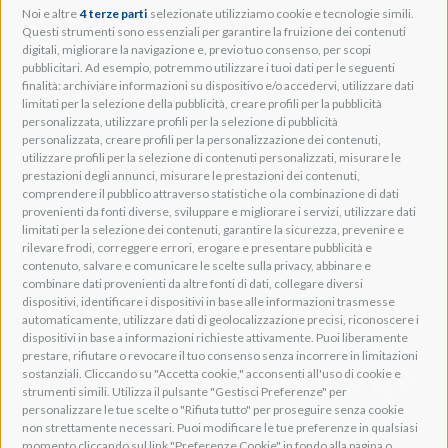
Noi e altre
4 terze parti
selezionate utilizziamo cookie e tecnologie simili.
Adeo Group S.r.l.
Questi strumenti sono essenziali per garantire la fruizione dei contenuti
digitali, migliorare la navigazione e, previo tuo consenso, per scopi
Via della Zarga, 50
pubblicitari. Ad esempio, potremmo utilizzare i tuoi dati per le seguenti
Lavis, 38015 TN, Italy
finalità: archiviare informazioni su dispositivo e/o accedervi, utilizzare dati
Tel: +39 0461 248211
limitati per la selezione della pubblicità, creare profili per la pubblicità
P.IVA: IT01262500224
personalizzata, utilizzare profili per la selezione di pubblicità
PEC: pec@pec.adeogroup.it
personalizzata, creare profili per la personalizzazione dei contenuti,
SDI: T04ZHR3
utilizzare profili per la selezione di contenuti personalizzati, misurare le
prestazioni degli annunci, misurare le prestazioni dei contenuti,
info@adeogroup.it
comprendere il pubblico attraverso statistiche o la combinazione di dati
Adeo ProAV
provenienti da fonti diverse, sviluppare e migliorare i servizi, utilizzare dati
limitati per la selezione dei contenuti, garantire la sicurezza, prevenire e
Adeo HomeAV
rilevare frodi, correggere errori, erogare e presentare pubblicità e
Adeo Screen
contenuto, salvare e comunicare le scelte sulla privacy, abbinare e
Screen Research
combinare dati provenienti da altre fonti di dati, collegare diversi
dispositivi, identificare i dispositivi in base alle informazioni trasmesse
automaticamente, utilizzare dati di geolocalizzazione precisi, riconoscere i
Adeum Cinema Suite
dispositivi in base a informazioni richieste attivamente. Puoi liberamente
prestare, rifiutare o revocare il tuo consenso senza incorrere in limitazioni
sostanziali. Cliccando su "Accetta cookie," acconsenti all'uso di cookie e
strumenti simili. Utilizza il pulsante "Gestisci Preferenze" per
personalizzare le tue scelte o "Rifiuta tutto" per proseguire senza cookie
non strettamente necessari. Puoi modificare le tue preferenze in qualsiasi
momento cliccando sul link "Preferenze Cookie" in fondo alla pagina o