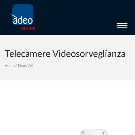
Toggle 
Telecamere Videosorveglianza
Home
/
HomeAV