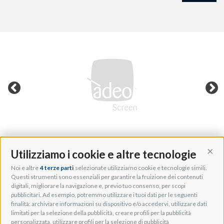
Utilizziamo i cookie e altre tecnologie
Cont
Noi e altre
4 terze parti
selezionate utilizziamo cookie e tecnologie simili.
Adeo Group S.r.l.
Questi strumenti sono essenziali per garantire la fruizione dei contenuti
digitali, migliorare la navigazione e, previo tuo consenso, per scopi
Via della Zarga, 50
pubblicitari. Ad esempio, potremmo utilizzare i tuoi dati per le seguenti
Lavis, 38015 TN, Italy
finalità: archiviare informazioni su dispositivo e/o accedervi, utilizzare dati
Tel: +39 0461 248211
limitati per la selezione della pubblicità, creare profili per la pubblicità
P.IVA: IT01262500224
personalizzata, utilizzare profili per la selezione di pubblicità