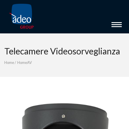
Toggle 
Telecamere Videosorveglianza
Home
/
HomeAV