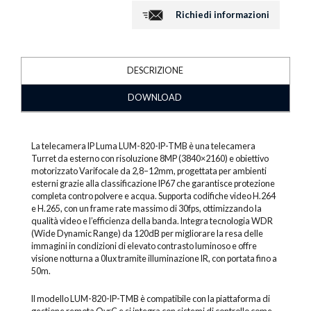
Richiedi informazioni
DESCRIZIONE
DOWNLOAD
La telecamera IP Luma LUM-820-IP-TMB è una telecamera
Turret da esterno con risoluzione 8MP (3840×2160) e obiettivo
motorizzato Varifocale da 2,8–12mm, progettata per ambienti
esterni grazie alla classificazione IP67 che garantisce protezione
completa contro polvere e acqua. Supporta codifiche video H.264
e H.265, con un frame rate massimo di 30fps, ottimizzando la
qualità video e l’efficienza della banda. Integra tecnologia WDR
(Wide Dynamic Range) da 120dB per migliorare la resa delle
immagini in condizioni di elevato contrasto luminoso e offre
visione notturna a 0lux tramite illuminazione IR, con portata fino a
50m.
Il modello LUM-820-IP-TMB è compatibile con la piattaforma di