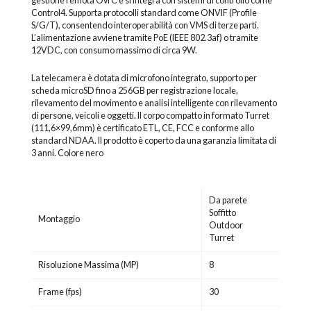
gestione remota OvrC e si integra con sistemi di controllo come
Control4. Supporta protocolli standard come ONVIF (Profile
S/G/T), consentendo interoperabilità con VMS di terze parti.
L’alimentazione avviene tramite PoE (IEEE 802.3af) o tramite
12VDC, con consumo massimo di circa 9W.
La telecamera è dotata di microfono integrato, supporto per
scheda microSD fino a 256GB per registrazione locale,
rilevamento del movimento e analisi intelligente con rilevamento
di persone, veicoli e oggetti. Il corpo compatto in formato Turret
(111,6×99,6mm) è certificato ETL, CE, FCC e conforme allo
standard NDAA. Il prodotto è coperto da una garanzia limitata di
3 anni. Colore nero
Da parete
Soffitto
Montaggio
Outdoor
Turret
Risoluzione Massima (MP)
8
Frame (fps)
30