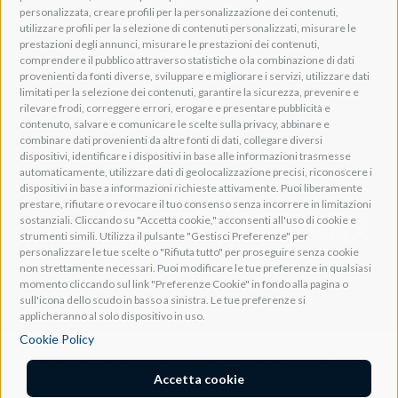
PEC: pec@pec.adeogroup.it
personalizzata, creare profili per la personalizzazione dei contenuti,
SDI: T04ZHR3
utilizzare profili per la selezione di contenuti personalizzati, misurare le
prestazioni degli annunci, misurare le prestazioni dei contenuti,
info@adeogroup.it
comprendere il pubblico attraverso statistiche o la combinazione di dati
Adeo ProAV
provenienti da fonti diverse, sviluppare e migliorare i servizi, utilizzare dati
limitati per la selezione dei contenuti, garantire la sicurezza, prevenire e
Adeo HomeAV
rilevare frodi, correggere errori, erogare e presentare pubblicità e
Adeo Screen
contenuto, salvare e comunicare le scelte sulla privacy, abbinare e
Screen Research
combinare dati provenienti da altre fonti di dati, collegare diversi
dispositivi, identificare i dispositivi in base alle informazioni trasmesse
automaticamente, utilizzare dati di geolocalizzazione precisi, riconoscere i
Adeum Cinema Suite
dispositivi in base a informazioni richieste attivamente. Puoi liberamente
prestare, rifiutare o revocare il tuo consenso senza incorrere in limitazioni
sostanziali. Cliccando su "Accetta cookie," acconsenti all'uso di cookie e
strumenti simili. Utilizza il pulsante "Gestisci Preferenze" per
personalizzare le tue scelte o "Rifiuta tutto" per proseguire senza cookie
non strettamente necessari. Puoi modificare le tue preferenze in qualsiasi
momento cliccando sul link "Preferenze Cookie" in fondo alla pagina o
sull'icona dello scudo in basso a sinistra. Le tue preferenze si
applicheranno al solo dispositivo in uso.
Cookie Policy
Società soggetta all'attività di controllo e coordinamento ai sensi dell'art. 2497-bis co.
1 Codice Civile da parte di "DGM s.r.l." con sede legale in Lavis (TN), Via della Zarga
Accetta cookie
n. 50, capitale sociale Euro 10.200, C.F. e iscrizione al R.I. di Trento n. 01993790227