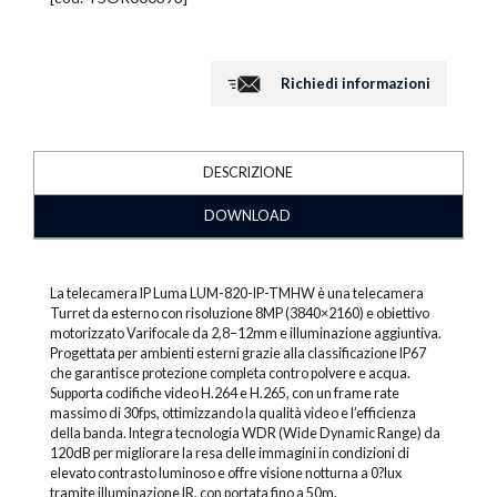
Richiedi informazioni
DESCRIZIONE
DOWNLOAD
La telecamera IP Luma LUM-820-IP-TMHW è una telecamera
Turret da esterno con risoluzione 8MP (3840×2160) e obiettivo
motorizzato Varifocale da 2,8–12mm e illuminazione aggiuntiva.
Progettata per ambienti esterni grazie alla classificazione IP67
che garantisce protezione completa contro polvere e acqua.
Supporta codifiche video H.264 e H.265, con un frame rate
massimo di 30fps, ottimizzando la qualità video e l’efficienza
della banda. Integra tecnologia WDR (Wide Dynamic Range) da
120dB per migliorare la resa delle immagini in condizioni di
elevato contrasto luminoso e offre visione notturna a 0?lux
tramite illuminazione IR, con portata fino a 50m.