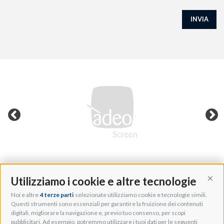
INVIA
Utilizziamo i cookie e altre tecnologie
Cont
Noi e altre
4 terze parti
selezionate utilizziamo cookie e tecnologie simili.
Adeo Group S.r.l.
Questi strumenti sono essenziali per garantire la fruizione dei contenuti
digitali, migliorare la navigazione e, previo tuo consenso, per scopi
Via della Zarga, 50
pubblicitari. Ad esempio, potremmo utilizzare i tuoi dati per le seguenti