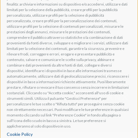
Lavis, 38015 TN, Italy
finalità: archiviare informazioni su dispositivo e/o accedervi, utilizzare dati
Tel: +39 0461 248211
limitati per la selezione della pubblicità, creare profili per la pubblicità
P.IVA: IT01262500224
personalizzata, utilizzare profili per la selezione di pubblicità
PEC: pec@pec.adeogroup.it
personalizzata, creare profili per la personalizzazione dei contenuti,
SDI: T04ZHR3
utilizzare profili per la selezione di contenuti personalizzati, misurare le
prestazioni degli annunci, misurare le prestazioni dei contenuti,
info@adeogroup.it
comprendere il pubblico attraverso statistiche o la combinazione di dati
Adeo ProAV
provenienti da fonti diverse, sviluppare e migliorare i servizi, utilizzare dati
limitati per la selezione dei contenuti, garantire la sicurezza, prevenire e
Adeo HomeAV
rilevare frodi, correggere errori, erogare e presentare pubblicità e
Adeo Screen
contenuto, salvare e comunicare le scelte sulla privacy, abbinare e
Screen Research
combinare dati provenienti da altre fonti di dati, collegare diversi
dispositivi, identificare i dispositivi in base alle informazioni trasmesse
automaticamente, utilizzare dati di geolocalizzazione precisi, riconoscere i
Adeum Cinema Suite
dispositivi in base a informazioni richieste attivamente. Puoi liberamente
prestare, rifiutare o revocare il tuo consenso senza incorrere in limitazioni
sostanziali. Cliccando su "Accetta cookie," acconsenti all'uso di cookie e
strumenti simili. Utilizza il pulsante "Gestisci Preferenze" per
personalizzare le tue scelte o "Rifiuta tutto" per proseguire senza cookie
non strettamente necessari. Puoi modificare le tue preferenze in qualsiasi
momento cliccando sul link "Preferenze Cookie" in fondo alla pagina o
sull'icona dello scudo in basso a sinistra. Le tue preferenze si
applicheranno al solo dispositivo in uso.
Cookie Policy