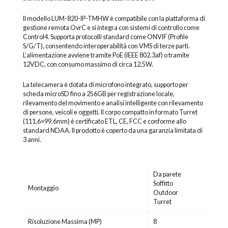
Il modello LUM-820-IP-TMHW è compatibile con la piattaforma di
gestione remota OvrC e si integra con sistemi di controllo come
Control4. Supporta protocolli standard come ONVIF (Profile
S/G/T), consentendo interoperabilità con VMS di terze parti.
L’alimentazione avviene tramite PoE (IEEE 802.3af) o tramite
12VDC, con consumo massimo di circa 12,5W.
La telecamera è dotata di microfono integrato, supporto per
scheda microSD fino a 256GB per registrazione locale,
rilevamento del movimento e analisi intelligente con rilevamento
di persone, veicoli e oggetti. Il corpo compatto in formato Turret
(111,6×99,6mm) è certificato ETL, CE, FCC e conforme allo
standard NDAA. Il prodotto è coperto da una garanzia limitata di
3 anni.
Da parete
Soffitto
Montaggio
Outdoor
Turret
Risoluzione Massima (MP)
8