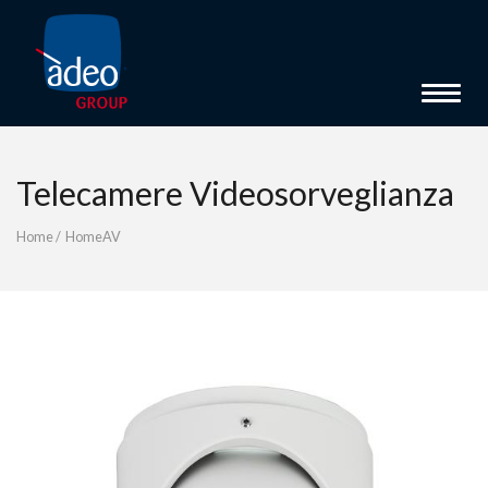
Toggle 
Telecamere Videosorveglianza
Home
/
HomeAV