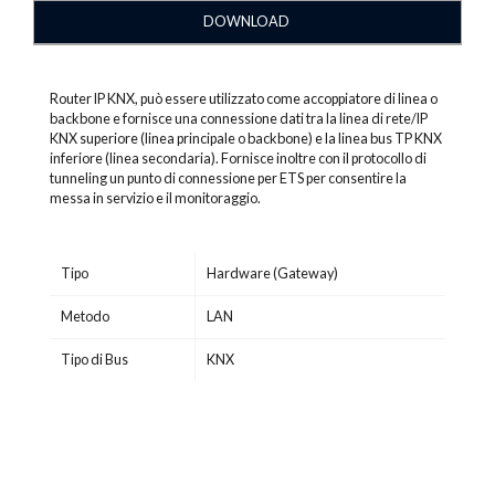
DOWNLOAD
Router IP KNX, può essere utilizzato come accoppiatore di linea o
backbone e fornisce una connessione dati tra la linea di rete/IP
KNX superiore (linea principale o backbone) e la linea bus TP KNX
inferiore (linea secondaria). Fornisce inoltre con il protocollo di
tunneling un punto di connessione per ETS per consentire la
messa in servizio e il monitoraggio.
Tipo
Hardware (Gateway)
Metodo
LAN
Tipo di Bus
KNX