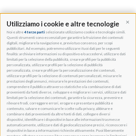
Utilizziamo i cookie e altre tecnologie
Cont
Noi e altre
4 terze parti
selezionate utilizziamo cookie e tecnologie simili.
Adeo Group S.r.l.
Questi strumenti sono essenziali per garantire la fruizione dei contenuti
digitali, migliorare la navigazione e, previo tuo consenso, per scopi
Via della Zarga, 50
pubblicitari. Ad esempio, potremmo utilizzare i tuoi dati per le seguenti
Lavis, 38015 TN, Italy
finalità: archiviare informazioni su dispositivo e/o accedervi, utilizzare dati
Tel: +39 0461 248211
limitati per la selezione della pubblicità, creare profili per la pubblicità
P.IVA: IT01262500224
personalizzata, utilizzare profili per la selezione di pubblicità
PEC: pec@pec.adeogroup.it
personalizzata, creare profili per la personalizzazione dei contenuti,
SDI: T04ZHR3
utilizzare profili per la selezione di contenuti personalizzati, misurare le
prestazioni degli annunci, misurare le prestazioni dei contenuti,
info@adeogroup.it
comprendere il pubblico attraverso statistiche o la combinazione di dati
Adeo ProAV
provenienti da fonti diverse, sviluppare e migliorare i servizi, utilizzare dati
limitati per la selezione dei contenuti, garantire la sicurezza, prevenire e
Adeo HomeAV
rilevare frodi, correggere errori, erogare e presentare pubblicità e
Adeo Screen
contenuto, salvare e comunicare le scelte sulla privacy, abbinare e
Screen Research
combinare dati provenienti da altre fonti di dati, collegare diversi
dispositivi, identificare i dispositivi in base alle informazioni trasmesse
automaticamente, utilizzare dati di geolocalizzazione precisi, riconoscere i
Adeum Cinema Suite
dispositivi in base a informazioni richieste attivamente. Puoi liberamente
prestare, rifiutare o revocare il tuo consenso senza incorrere in limitazioni