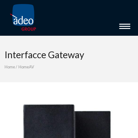
Toggle 
Interfacce Gateway
Home
/
HomeAV