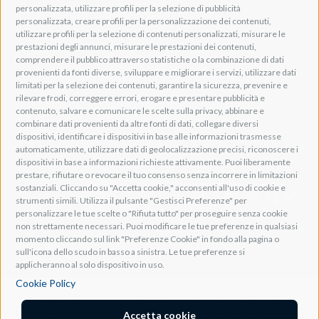
P.IVA: IT01262500224
personalizzata, utilizzare profili per la selezione di pubblicità
PEC: pec@pec.adeogroup.it
personalizzata, creare profili per la personalizzazione dei contenuti,
SDI: T04ZHR3
utilizzare profili per la selezione di contenuti personalizzati, misurare le
prestazioni degli annunci, misurare le prestazioni dei contenuti,
info@adeogroup.it
comprendere il pubblico attraverso statistiche o la combinazione di dati
Adeo ProAV
provenienti da fonti diverse, sviluppare e migliorare i servizi, utilizzare dati
limitati per la selezione dei contenuti, garantire la sicurezza, prevenire e
Adeo HomeAV
rilevare frodi, correggere errori, erogare e presentare pubblicità e
Adeo Screen
contenuto, salvare e comunicare le scelte sulla privacy, abbinare e
Screen Research
combinare dati provenienti da altre fonti di dati, collegare diversi
dispositivi, identificare i dispositivi in base alle informazioni trasmesse
automaticamente, utilizzare dati di geolocalizzazione precisi, riconoscere i
Adeum Cinema Suite
dispositivi in base a informazioni richieste attivamente. Puoi liberamente
prestare, rifiutare o revocare il tuo consenso senza incorrere in limitazioni
sostanziali. Cliccando su "Accetta cookie," acconsenti all'uso di cookie e
strumenti simili. Utilizza il pulsante "Gestisci Preferenze" per
personalizzare le tue scelte o "Rifiuta tutto" per proseguire senza cookie
non strettamente necessari. Puoi modificare le tue preferenze in qualsiasi
momento cliccando sul link "Preferenze Cookie" in fondo alla pagina o
sull'icona dello scudo in basso a sinistra. Le tue preferenze si
applicheranno al solo dispositivo in uso.
Cookie Policy
Società soggetta all'attività di controllo e coordinamento ai sensi dell'art. 2497-bis co.
1 Codice Civile da parte di "DGM s.r.l." con sede legale in Lavis (TN), Via della Zarga
Accetta cookie