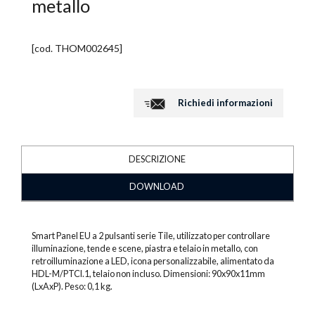
metallo
[cod.
THOM002645
]
Richiedi informazioni
DESCRIZIONE
DOWNLOAD
Smart Panel EU a 2 pulsanti serie Tile, utilizzato per controllare
illuminazione, tende e scene, piastra e telaio in metallo, con
retroilluminazione a LED, icona personalizzabile, alimentato da
HDL-M/PTCI.1, telaio non incluso. Dimensioni: 90x90x11mm
(LxAxP). Peso: 0,1 kg.