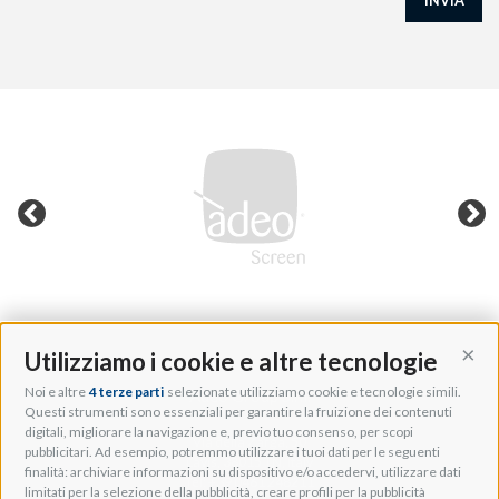
INVIA
Utilizziamo i cookie e altre tecnologie
Cont
Noi e altre
4 terze parti
selezionate utilizziamo cookie e tecnologie simili.
Adeo Group S.r.l.
Questi strumenti sono essenziali per garantire la fruizione dei contenuti
digitali, migliorare la navigazione e, previo tuo consenso, per scopi
Via della Zarga, 50
pubblicitari. Ad esempio, potremmo utilizzare i tuoi dati per le seguenti
Lavis, 38015 TN, Italy
finalità: archiviare informazioni su dispositivo e/o accedervi, utilizzare dati
Tel: +39 0461 248211
limitati per la selezione della pubblicità, creare profili per la pubblicità