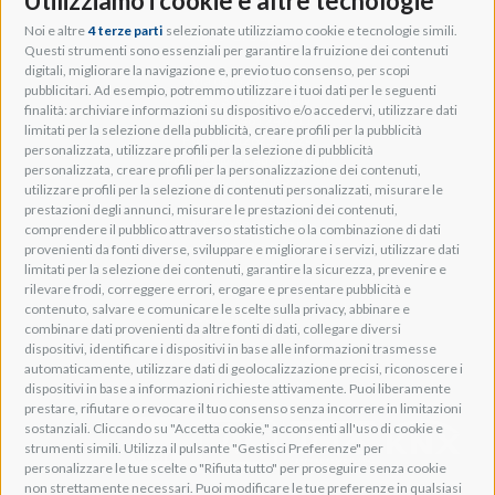
Utilizziamo i cookie e altre tecnologie
Noi e altre
4 terze parti
selezionate utilizziamo cookie e tecnologie simili.
Adeo Group S.r.l.
Questi strumenti sono essenziali per garantire la fruizione dei contenuti
digitali, migliorare la navigazione e, previo tuo consenso, per scopi
Via della Zarga, 50
pubblicitari. Ad esempio, potremmo utilizzare i tuoi dati per le seguenti
Lavis, 38015 TN, Italy
finalità: archiviare informazioni su dispositivo e/o accedervi, utilizzare dati
Tel: +39 0461 248211
limitati per la selezione della pubblicità, creare profili per la pubblicità
P.IVA: IT01262500224
personalizzata, utilizzare profili per la selezione di pubblicità
PEC: pec@pec.adeogroup.it
personalizzata, creare profili per la personalizzazione dei contenuti,
SDI: T04ZHR3
utilizzare profili per la selezione di contenuti personalizzati, misurare le
prestazioni degli annunci, misurare le prestazioni dei contenuti,
info@adeogroup.it
comprendere il pubblico attraverso statistiche o la combinazione di dati
Adeo ProAV
provenienti da fonti diverse, sviluppare e migliorare i servizi, utilizzare dati
limitati per la selezione dei contenuti, garantire la sicurezza, prevenire e
Adeo HomeAV
rilevare frodi, correggere errori, erogare e presentare pubblicità e
Adeo Screen
contenuto, salvare e comunicare le scelte sulla privacy, abbinare e
Screen Research
combinare dati provenienti da altre fonti di dati, collegare diversi
dispositivi, identificare i dispositivi in base alle informazioni trasmesse
automaticamente, utilizzare dati di geolocalizzazione precisi, riconoscere i
Adeum Cinema Suite
dispositivi in base a informazioni richieste attivamente. Puoi liberamente
prestare, rifiutare o revocare il tuo consenso senza incorrere in limitazioni
sostanziali. Cliccando su "Accetta cookie," acconsenti all'uso di cookie e
strumenti simili. Utilizza il pulsante "Gestisci Preferenze" per
personalizzare le tue scelte o "Rifiuta tutto" per proseguire senza cookie
non strettamente necessari. Puoi modificare le tue preferenze in qualsiasi