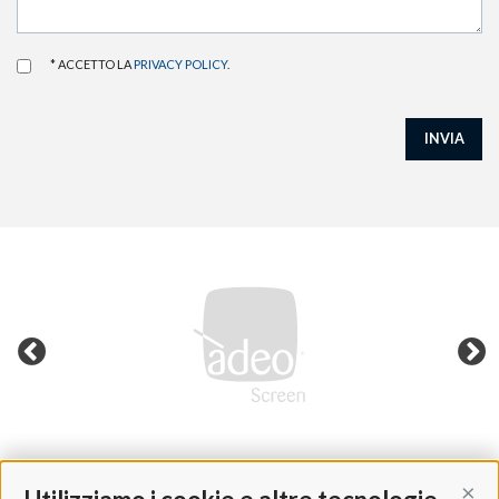
* ACCETTO LA
PRIVACY POLICY
.
INVIA
Cont