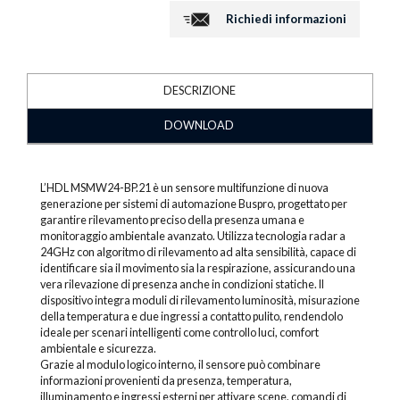
Richiedi informazioni
DESCRIZIONE
DOWNLOAD
L’HDL MSMW24-BP.21 è un sensore multifunzione di nuova
generazione per sistemi di automazione Buspro, progettato per
garantire rilevamento preciso della presenza umana e
monitoraggio ambientale avanzato. Utilizza tecnologia radar a
24GHz con algoritmo di rilevamento ad alta sensibilità, capace di
identificare sia il movimento sia la respirazione, assicurando una
vera rilevazione di presenza anche in condizioni statiche. Il
dispositivo integra moduli di rilevamento luminosità, misurazione
della temperatura e due ingressi a contatto pulito, rendendolo
ideale per scenari intelligenti come controllo luci, comfort
ambientale e sicurezza.
Grazie al modulo logico interno, il sensore può combinare
informazioni provenienti da presenza, temperatura,
illuminamento e ingressi esterni per attivare scene, comandi di