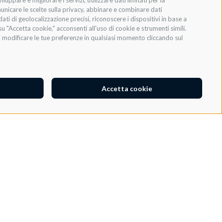
ppare e migliorare i servizi, utilizzare dati limitati per la
municare le scelte sulla privacy, abbinare e combinare dati
dati di geolocalizzazione precisi, riconoscere i dispositivi in base a
INVIA
u "Accetta cookie," acconsenti all'uso di cookie e strumenti simili.
oi modificare le tue preferenze in qualsiasi momento cliccando sul
Accetta cookie