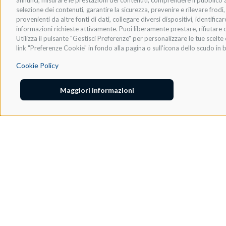
annunci, misurare le prestazioni dei contenuti, comprendere il pubblico att
selezione dei contenuti, garantire la sicurezza, prevenire e rilevare frod
provenienti da altre fonti di dati, collegare diversi dispositivi, identific
informazioni richieste attivamente. Puoi liberamente prestare, rifiutare o
Utilizza il pulsante "Gestisci Preferenze" per personalizzare le tue scel
link "Preferenze Cookie" in fondo alla pagina o sull'icona dello scudo in b
Cookie Policy
Maggiori informazioni