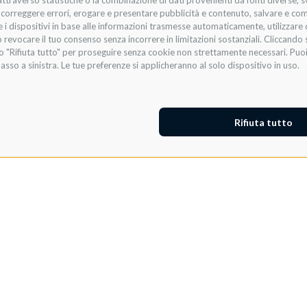
raverso statistiche o la combinazione di dati provenienti da fonti diverse, svilu
i, correggere errori, erogare e presentare pubblicità e contenuto, salvare e co
are i dispositivi in base alle informazioni trasmesse automaticamente, utilizzare 
 revocare il tuo consenso senza incorrere in limitazioni sostanziali. Cliccando s
te o "Rifiuta tutto" per proseguire senza cookie non strettamente necessari. Pu
asso a sinistra. Le tue preferenze si applicheranno al solo dispositivo in uso.
Rifiuta tutto