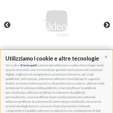
Utilizziamo i cookie e altre tecnologie
Cont
Noi e altre
4 terze parti
selezionate utilizziamo cookie e tecnologie simili.
Adeo Group S.r.l.
Questi strumenti sono essenziali per garantire la fruizione dei contenuti
digitali, migliorare la navigazione e, previo tuo consenso, per scopi
Via della Zarga, 50
pubblicitari. Ad esempio, potremmo utilizzare i tuoi dati per le seguenti
Lavis, 38015 TN, Italy
finalità: archiviare informazioni su dispositivo e/o accedervi, utilizzare dati
Tel: +39 0461 248211
limitati per la selezione della pubblicità, creare profili per la pubblicità
P.IVA: IT01262500224
personalizzata, utilizzare profili per la selezione di pubblicità
PEC: pec@pec.adeogroup.it
personalizzata, creare profili per la personalizzazione dei contenuti,
SDI: T04ZHR3
utilizzare profili per la selezione di contenuti personalizzati, misurare le
prestazioni degli annunci, misurare le prestazioni dei contenuti,
info@adeogroup.it
comprendere il pubblico attraverso statistiche o la combinazione di dati