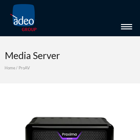
Toggle 
Media Server
Home
/
ProAV