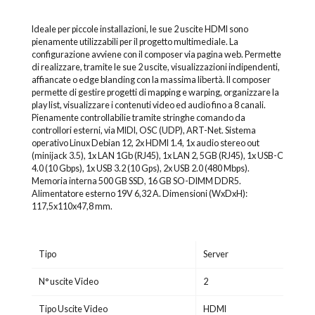
Ideale per piccole installazioni, le sue 2 uscite HDMI sono
pienamente utilizzabili per il progetto multimediale. La
configurazione avviene con il composer via pagina web. Permette
di realizzare, tramite le sue 2 uscite, visualizzazioni indipendenti,
affiancate o edge blanding con la massima libertà. Il composer
permette di gestire progetti di mapping e warping, organizzare la
play list, visualizzare i contenuti video ed audio fino a 8 canali.
Pienamente controllabilie tramite stringhe comando da
controllori esterni, via MIDI, OSC (UDP), ART-Net. Sistema
operativo Linux Debian 12, 2x HDMI 1.4, 1x audio stereo out
(minijack 3.5), 1x LAN 1Gb (RJ45), 1x LAN 2, 5GB (RJ45), 1x USB-C
4.0 (10 Gbps), 1x USB 3.2 (10 Gps), 2x USB 2.0 (480 Mbps).
Memoria interna 500 GB SSD, 16 GB SO-DIMM DDR5.
Alimentatore esterno 19V 6,32 A. Dimensioni (WxDxH):
117,5x110x47,8 mm.
Tipo
Server
N° uscite Video
2
Tipo Uscite Video
HDMI