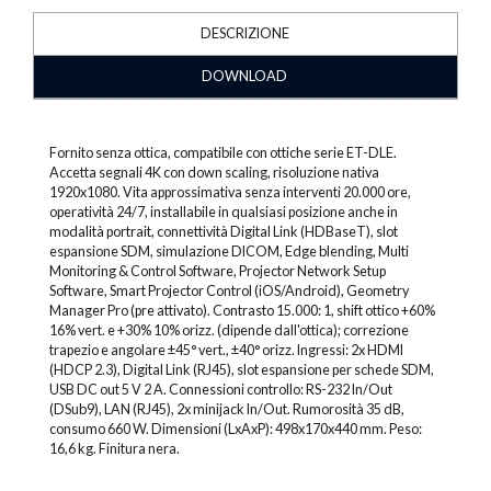
DESCRIZIONE
DOWNLOAD
Fornito senza ottica, compatibile con ottiche serie ET-DLE.
Accetta segnali 4K con down scaling, risoluzione nativa
1920x1080. Vita approssimativa senza interventi 20.000 ore,
operatività 24/7, installabile in qualsiasi posizione anche in
modalità portrait, connettività Digital Link (HDBaseT), slot
espansione SDM, simulazione DICOM, Edge blending, Multi
Monitoring & Control Software, Projector Network Setup
Software, Smart Projector Control (iOS/Android), Geometry
Manager Pro (pre attivato). Contrasto 15.000: 1, shift ottico +60%
16% vert. e +30% 10% orizz. (dipende dall'ottica); correzione
trapezio e angolare ±45° vert., ±40° orizz. Ingressi: 2x HDMI
(HDCP 2.3), Digital Link (RJ45), slot espansione per schede SDM,
USB DC out 5 V 2 A. Connessioni controllo: RS-232 In/Out
(DSub9), LAN (RJ45), 2x minijack In/Out. Rumorosità 35 dB,
consumo 660 W. Dimensioni (LxAxP): 498x170x440 mm. Peso:
16,6 kg. Finitura nera.