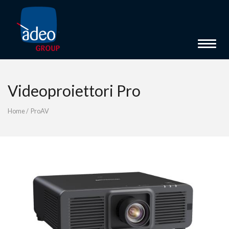
Toggle 
Videoproiettori Pro
Home
/
ProAV