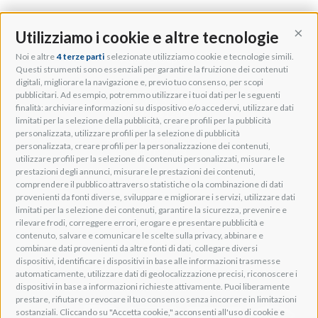
Utilizziamo i cookie e altre tecnologie
Cont
Noi e altre
4 terze parti
selezionate utilizziamo cookie e tecnologie simili.
Adeo Group S.r.l.
Questi strumenti sono essenziali per garantire la fruizione dei contenuti
digitali, migliorare la navigazione e, previo tuo consenso, per scopi
Via della Zarga, 50
pubblicitari. Ad esempio, potremmo utilizzare i tuoi dati per le seguenti
Lavis, 38015 TN, Italy
finalità: archiviare informazioni su dispositivo e/o accedervi, utilizzare dati
Tel: +39 0461 248211
limitati per la selezione della pubblicità, creare profili per la pubblicità
P.IVA: IT01262500224
personalizzata, utilizzare profili per la selezione di pubblicità
PEC: pec@pec.adeogroup.it
personalizzata, creare profili per la personalizzazione dei contenuti,
SDI: T04ZHR3
utilizzare profili per la selezione di contenuti personalizzati, misurare le
prestazioni degli annunci, misurare le prestazioni dei contenuti,
info@adeogroup.it
comprendere il pubblico attraverso statistiche o la combinazione di dati
Adeo ProAV
provenienti da fonti diverse, sviluppare e migliorare i servizi, utilizzare dati
limitati per la selezione dei contenuti, garantire la sicurezza, prevenire e
Adeo HomeAV
rilevare frodi, correggere errori, erogare e presentare pubblicità e
Adeo Screen
contenuto, salvare e comunicare le scelte sulla privacy, abbinare e
Screen Research
combinare dati provenienti da altre fonti di dati, collegare diversi
dispositivi, identificare i dispositivi in base alle informazioni trasmesse
automaticamente, utilizzare dati di geolocalizzazione precisi, riconoscere i
Adeum Cinema Suite
dispositivi in base a informazioni richieste attivamente. Puoi liberamente
prestare, rifiutare o revocare il tuo consenso senza incorrere in limitazioni
sostanziali. Cliccando su "Accetta cookie," acconsenti all'uso di cookie e