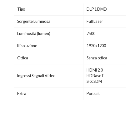
Tipo
DLP 1 DMD
Sorgente Luminosa
Full Laser
Luminosità (lumen)
7500
Risoluzione
1920x1200
Ottica
Senza ottica
HDMI 2.0
Ingressi Segnali Video
HDBaseT
Slot SDM
Extra
Portrait