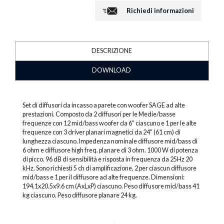
Richiedi informazioni
DESCRIZIONE
DOWNLOAD
Set di diffusori da incasso a parete con woofer SAGE ad alte
prestazioni. Composto da 2 diffusori per le Medie/basse
frequenze con 12 mid/bass woofer da 6" ciascuno e 1 per le alte
frequenze con 3 driver planari magnetici da 24" (61 cm) di
lunghezza ciascuno. Impedenza nominale diffusore mid/bass di
6 ohm e diffusore high freq. planare di 3 ohm. 1000 W di potenza
di picco. 96 dB di sensibilità e risposta in frequenza da 25Hz 20
kHz. Sono richiesti 5 ch di amplificazione, 2 per ciascun diffusore
mid/bass e 1 per il diffusore ad alte frequenze. Dimensioni:
194.1x20.5x9.6 cm (AxLxP) ciascuno. Peso diffusore mid/bass 41
kg ciascuno. Peso diffusore planare 24 kg.