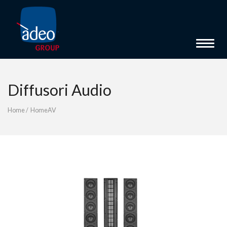
Toggle 
Diffusori Audio
Home
/
HomeAV