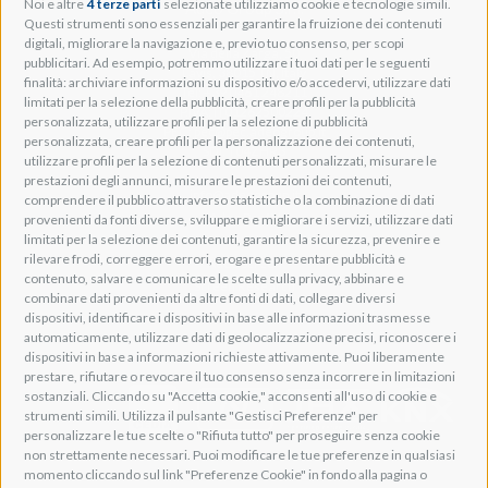
Noi e altre
4 terze parti
selezionate utilizziamo cookie e tecnologie simili.
Adeo Group S.r.l.
Questi strumenti sono essenziali per garantire la fruizione dei contenuti
digitali, migliorare la navigazione e, previo tuo consenso, per scopi
Via della Zarga, 50
pubblicitari. Ad esempio, potremmo utilizzare i tuoi dati per le seguenti
Lavis, 38015 TN, Italy
finalità: archiviare informazioni su dispositivo e/o accedervi, utilizzare dati
Tel: +39 0461 248211
limitati per la selezione della pubblicità, creare profili per la pubblicità
P.IVA: IT01262500224
personalizzata, utilizzare profili per la selezione di pubblicità
PEC: pec@pec.adeogroup.it
personalizzata, creare profili per la personalizzazione dei contenuti,
SDI: T04ZHR3
utilizzare profili per la selezione di contenuti personalizzati, misurare le
prestazioni degli annunci, misurare le prestazioni dei contenuti,
info@adeogroup.it
comprendere il pubblico attraverso statistiche o la combinazione di dati
Adeo ProAV
provenienti da fonti diverse, sviluppare e migliorare i servizi, utilizzare dati
limitati per la selezione dei contenuti, garantire la sicurezza, prevenire e
Adeo HomeAV
rilevare frodi, correggere errori, erogare e presentare pubblicità e
Adeo Screen
contenuto, salvare e comunicare le scelte sulla privacy, abbinare e
Screen Research
combinare dati provenienti da altre fonti di dati, collegare diversi
dispositivi, identificare i dispositivi in base alle informazioni trasmesse
automaticamente, utilizzare dati di geolocalizzazione precisi, riconoscere i
Adeum Cinema Suite
dispositivi in base a informazioni richieste attivamente. Puoi liberamente
prestare, rifiutare o revocare il tuo consenso senza incorrere in limitazioni
sostanziali. Cliccando su "Accetta cookie," acconsenti all'uso di cookie e
strumenti simili. Utilizza il pulsante "Gestisci Preferenze" per
personalizzare le tue scelte o "Rifiuta tutto" per proseguire senza cookie
non strettamente necessari. Puoi modificare le tue preferenze in qualsiasi
momento cliccando sul link "Preferenze Cookie" in fondo alla pagina o