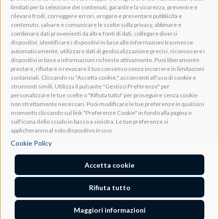
limitati per la selezione dei contenuti, garantire la sicurezza, prevenire e
Adeo HomeAV
rilevare frodi, correggere errori, erogare e presentare pubblicità e
Adeo Screen
contenuto, salvare e comunicare le scelte sulla privacy, abbinare e
Screen Research
combinare dati provenienti da altre fonti di dati, collegare diversi
dispositivi, identificare i dispositivi in base alle informazioni trasmesse
automaticamente, utilizzare dati di geolocalizzazione precisi, riconoscere i
Adeum Cinema Suite
dispositivi in base a informazioni richieste attivamente. Puoi liberamente
prestare, rifiutare o revocare il tuo consenso senza incorrere in limitazioni
sostanziali. Cliccando su "Accetta cookie," acconsenti all'uso di cookie e
strumenti simili. Utilizza il pulsante "Gestisci Preferenze" per
personalizzare le tue scelte o "Rifiuta tutto" per proseguire senza cookie
non strettamente necessari. Puoi modificare le tue preferenze in qualsiasi
momento cliccando sul link "Preferenze Cookie" in fondo alla pagina o
sull'icona dello scudo in basso a sinistra. Le tue preferenze si
applicheranno al solo dispositivo in uso.
Cookie Policy
Società soggetta all'attività di controllo e coordinamento ai sensi dell'art. 2497-bis co.
1 Codice Civile da parte di "DGM s.r.l." con sede legale in Lavis (TN), Via della Zarga
Accetta cookie
n. 50, capitale sociale Euro 10.200, C.F. e iscrizione al R.I. di Trento n. 01993790227
Rifiuta tutto
Copyright © 2019 Adeo Group Srl. Powered By
BlupixelIT
Maggiori informazioni