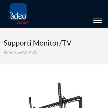
Toggle 
Supporti Monitor/TV
Home
/
HomeAV
/
ProAV