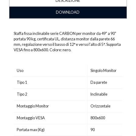
DESCRIZIONE
DOWNLOAD
Staffa fissa inclinabile serie CARBON per monitor da 49" a 90"
portata 90 kg, certificata UL, distanza monitor dalla parete 66
mm, regolazione verso il basso di 12° e verso l'alto di 5°. Supporta
VESA fino a 800x600. Colore: nero.
Uso
Singolo Monitor
Tipo 1
Da parete
Tipo 2
Inclinabile
Montaggio Monitor
Orizzontale
Montaggio VESA
800x600
Portata max (Kg)
90