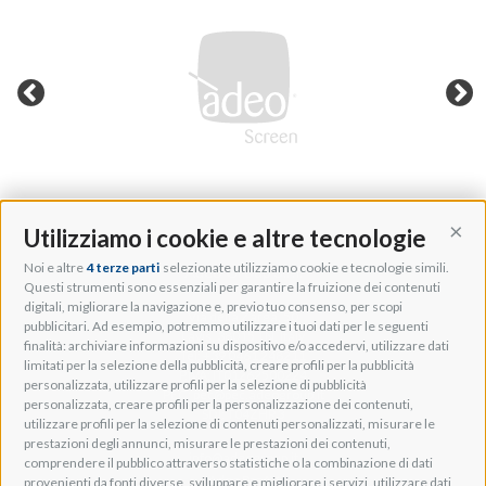
Utilizziamo i cookie e altre tecnologie
Cont
Noi e altre
4 terze parti
selezionate utilizziamo cookie e tecnologie simili.
Adeo Group S.r.l.
Questi strumenti sono essenziali per garantire la fruizione dei contenuti
digitali, migliorare la navigazione e, previo tuo consenso, per scopi
Via della Zarga, 50
pubblicitari. Ad esempio, potremmo utilizzare i tuoi dati per le seguenti
Lavis, 38015 TN, Italy
finalità: archiviare informazioni su dispositivo e/o accedervi, utilizzare dati
Tel: +39 0461 248211
limitati per la selezione della pubblicità, creare profili per la pubblicità
P.IVA: IT01262500224
personalizzata, utilizzare profili per la selezione di pubblicità
PEC: pec@pec.adeogroup.it
personalizzata, creare profili per la personalizzazione dei contenuti,
SDI: T04ZHR3
utilizzare profili per la selezione di contenuti personalizzati, misurare le
prestazioni degli annunci, misurare le prestazioni dei contenuti,
info@adeogroup.it
comprendere il pubblico attraverso statistiche o la combinazione di dati
Adeo ProAV
provenienti da fonti diverse, sviluppare e migliorare i servizi, utilizzare dati