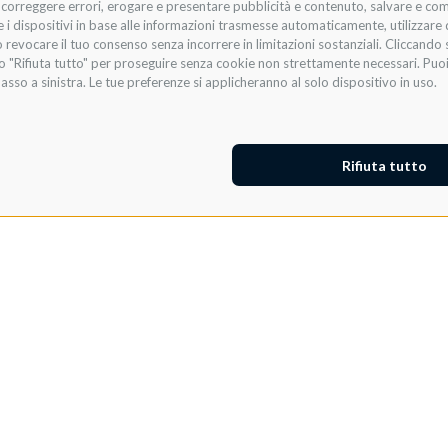
i, correggere errori, erogare e presentare pubblicità e contenuto, salvare e co
are i dispositivi in base alle informazioni trasmesse automaticamente, utilizzare 
 revocare il tuo consenso senza incorrere in limitazioni sostanziali. Cliccando s
te o "Rifiuta tutto" per proseguire senza cookie non strettamente necessari. Pu
asso a sinistra. Le tue preferenze si applicheranno al solo dispositivo in uso.
Rifiuta tutto
TELEFONO
*
CITTÀ
*