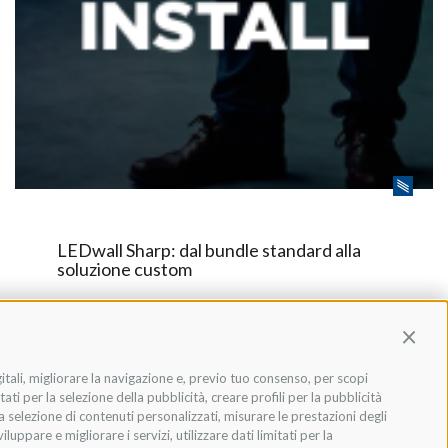
LEDwall Sharp: dal bundle standard alla
soluzione custom
Tecnologia Flip-Chip COB, configurazioni All-in-One e
Contin
molto altro
gitali, migliorare la navigazione e, previo tuo consenso, per scopi
ati per la selezione della pubblicità, creare profili per la pubblicità
 la selezione di contenuti personalizzati, misurare le prestazioni degli
Monitor
ppare e migliorare i servizi, utilizzare dati limitati per la