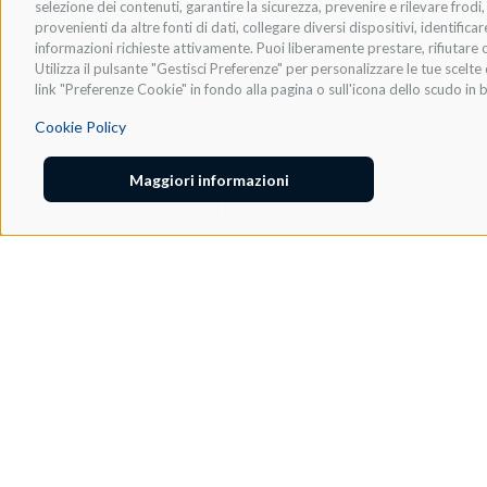
selezione dei contenuti, garantire la sicurezza, prevenire e rilevare frod
provenienti da altre fonti di dati, collegare diversi dispositivi, identific
informazioni richieste attivamente. Puoi liberamente prestare, rifiutare o
Utilizza il pulsante "Gestisci Preferenze" per personalizzare le tue scel
link "Preferenze Cookie" in fondo alla pagina o sull'icona dello scudo in b
Cookie Policy
Maggiori informazioni
Richiedi informazioni
NOME E COGNOME
*
EMAIL
*
INDIRIZZO
*
CAP
SELEZIONA IL SETTORE DI TUO INTERESSE:
*