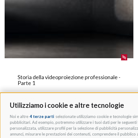
Storia della videoproiezione professionale -
Parte 1
Dai supporti fisici al tritubo, fino alle tecnologie LCD,
Utilizziamo i cookie e altre tecnologie
DLP e LCoS
Noi e altre
4 terze parti
selezionate utilizziamo cookie e tecnologie simi
pubblicitari. Ad esempio, potremmo utilizzare i tuoi dati per le seguenti fi
personalizzata, utilizzare profili per la selezione di pubblicità personaliz
Videoproiezione
annunci, misurare le prestazioni dei contenuti, comprendere il pubblico att