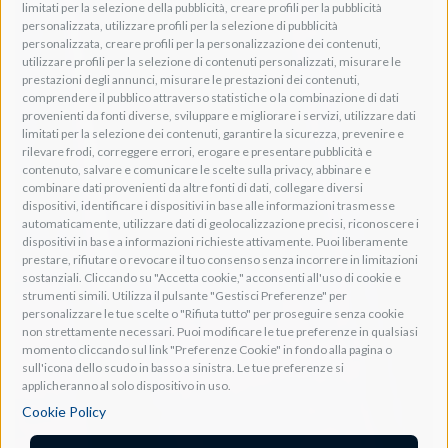
limitati per la selezione della pubblicità, creare profili per la pubblicità
personalizzata, utilizzare profili per la selezione di pubblicità
personalizzata, creare profili per la personalizzazione dei contenuti,
utilizzare profili per la selezione di contenuti personalizzati, misurare le
prestazioni degli annunci, misurare le prestazioni dei contenuti,
comprendere il pubblico attraverso statistiche o la combinazione di dati
provenienti da fonti diverse, sviluppare e migliorare i servizi, utilizzare dati
limitati per la selezione dei contenuti, garantire la sicurezza, prevenire e
rilevare frodi, correggere errori, erogare e presentare pubblicità e
contenuto, salvare e comunicare le scelte sulla privacy, abbinare e
combinare dati provenienti da altre fonti di dati, collegare diversi
dispositivi, identificare i dispositivi in base alle informazioni trasmesse
automaticamente, utilizzare dati di geolocalizzazione precisi, riconoscere i
dispositivi in base a informazioni richieste attivamente. Puoi liberamente
prestare, rifiutare o revocare il tuo consenso senza incorrere in limitazioni
sostanziali. Cliccando su "Accetta cookie," acconsenti all'uso di cookie e
strumenti simili. Utilizza il pulsante "Gestisci Preferenze" per
personalizzare le tue scelte o "Rifiuta tutto" per proseguire senza cookie
non strettamente necessari. Puoi modificare le tue preferenze in qualsiasi
momento cliccando sul link "Preferenze Cookie" in fondo alla pagina o
sull'icona dello scudo in basso a sinistra. Le tue preferenze si
applicheranno al solo dispositivo in uso.
Cookie Policy