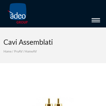
Toggle 
Cavi Assemblati
Home
/
ProAV
/
HomeAV