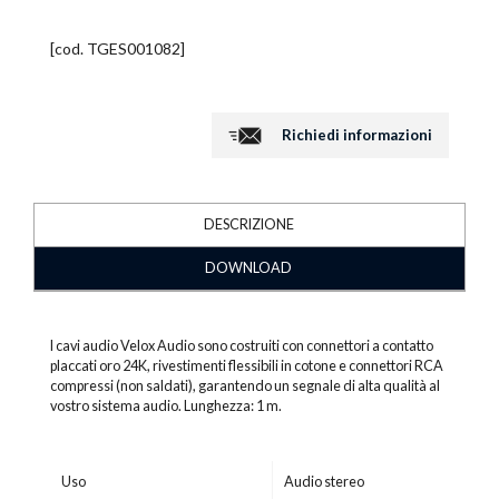
[cod.
TGES001082
]
Richiedi informazioni
DESCRIZIONE
DOWNLOAD
I cavi audio Velox Audio sono costruiti con connettori a contatto
placcati oro 24K, rivestimenti flessibili in cotone e connettori RCA
compressi (non saldati), garantendo un segnale di alta qualità al
vostro sistema audio. Lunghezza: 1 m.
Uso
Audio stereo