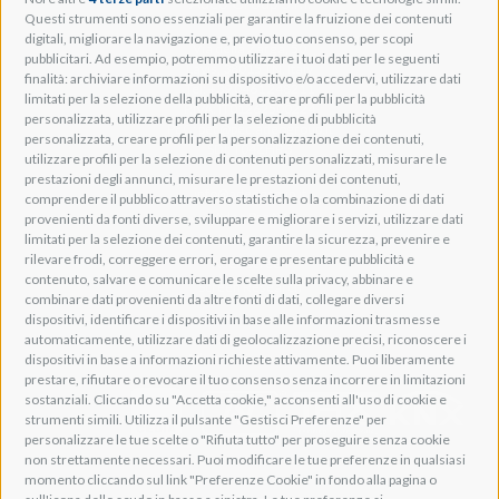
Adeo Group S.r.l.
Questi strumenti sono essenziali per garantire la fruizione dei contenuti
digitali, migliorare la navigazione e, previo tuo consenso, per scopi
Via della Zarga, 50
pubblicitari. Ad esempio, potremmo utilizzare i tuoi dati per le seguenti
Lavis, 38015 TN, Italy
finalità: archiviare informazioni su dispositivo e/o accedervi, utilizzare dati
Tel: +39 0461 248211
limitati per la selezione della pubblicità, creare profili per la pubblicità
P.IVA: IT01262500224
personalizzata, utilizzare profili per la selezione di pubblicità
PEC: pec@pec.adeogroup.it
personalizzata, creare profili per la personalizzazione dei contenuti,
SDI: T04ZHR3
utilizzare profili per la selezione di contenuti personalizzati, misurare le
prestazioni degli annunci, misurare le prestazioni dei contenuti,
info@adeogroup.it
comprendere il pubblico attraverso statistiche o la combinazione di dati
Adeo ProAV
provenienti da fonti diverse, sviluppare e migliorare i servizi, utilizzare dati
limitati per la selezione dei contenuti, garantire la sicurezza, prevenire e
Adeo HomeAV
rilevare frodi, correggere errori, erogare e presentare pubblicità e
Adeo Screen
contenuto, salvare e comunicare le scelte sulla privacy, abbinare e
Screen Research
combinare dati provenienti da altre fonti di dati, collegare diversi
dispositivi, identificare i dispositivi in base alle informazioni trasmesse
automaticamente, utilizzare dati di geolocalizzazione precisi, riconoscere i
Adeum Cinema Suite
dispositivi in base a informazioni richieste attivamente. Puoi liberamente
prestare, rifiutare o revocare il tuo consenso senza incorrere in limitazioni
sostanziali. Cliccando su "Accetta cookie," acconsenti all'uso di cookie e
strumenti simili. Utilizza il pulsante "Gestisci Preferenze" per
personalizzare le tue scelte o "Rifiuta tutto" per proseguire senza cookie
non strettamente necessari. Puoi modificare le tue preferenze in qualsiasi
momento cliccando sul link "Preferenze Cookie" in fondo alla pagina o