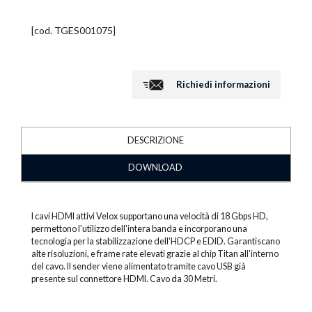
[cod.
TGES001075
]
Richiedi informazioni
DESCRIZIONE
DOWNLOAD
I cavi HDMI attivi Velox supportano una velocità di 18 Gbps HD,
permettono l'utilizzo dell'intera banda e incorporano una
tecnologia per la stabilizzazione dell'HDCP e EDID. Garantiscano
alte risoluzioni, e frame rate elevati grazie al chip Titan all'interno
del cavo. Il sender viene alimentato tramite cavo USB già
presente sul connettore HDMI. Cavo da 30 Metri.