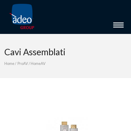
Toggle 
Cavi Assemblati
Home
/
ProAV
/
HomeAV