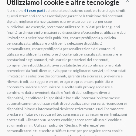
Utilizziamo i cookie e altre tecnologie
Cont
Noi e altre
4 terze parti
selezionate utilizziamo cookie e tecnologie simili.
Adeo Group S.r.l.
Questi strumenti sono essenziali per garantire la fruizione dei contenuti
digitali, migliorare la navigazione e, previo tuo consenso, per scopi
Via della Zarga, 50
pubblicitari. Ad esempio, potremmo utilizzare i tuoi dati per le seguenti
Lavis, 38015 TN, Italy
finalità: archiviare informazioni su dispositivo e/o accedervi, utilizzare dati
Tel: +39 0461 248211
limitati per la selezione della pubblicità, creare profili per la pubblicità
P.IVA: IT01262500224
personalizzata, utilizzare profili per la selezione di pubblicità
PEC: pec@pec.adeogroup.it
personalizzata, creare profili per la personalizzazione dei contenuti,
SDI: T04ZHR3
utilizzare profili per la selezione di contenuti personalizzati, misurare le
prestazioni degli annunci, misurare le prestazioni dei contenuti,
info@adeogroup.it
comprendere il pubblico attraverso statistiche o la combinazione di dati
Adeo ProAV
provenienti da fonti diverse, sviluppare e migliorare i servizi, utilizzare dati
limitati per la selezione dei contenuti, garantire la sicurezza, prevenire e
Adeo HomeAV
rilevare frodi, correggere errori, erogare e presentare pubblicità e
Adeo Screen
contenuto, salvare e comunicare le scelte sulla privacy, abbinare e
Screen Research
combinare dati provenienti da altre fonti di dati, collegare diversi
dispositivi, identificare i dispositivi in base alle informazioni trasmesse
automaticamente, utilizzare dati di geolocalizzazione precisi, riconoscere i
Adeum Cinema Suite
dispositivi in base a informazioni richieste attivamente. Puoi liberamente
prestare, rifiutare o revocare il tuo consenso senza incorrere in limitazioni
sostanziali. Cliccando su "Accetta cookie," acconsenti all'uso di cookie e
strumenti simili. Utilizza il pulsante "Gestisci Preferenze" per
personalizzare le tue scelte o "Rifiuta tutto" per proseguire senza cookie