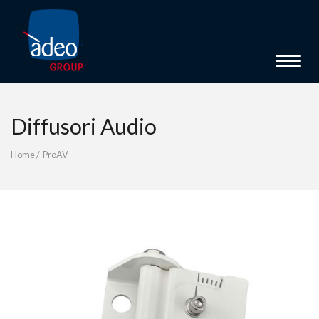
Toggle 
Diffusori Audio
Home
/
ProAV