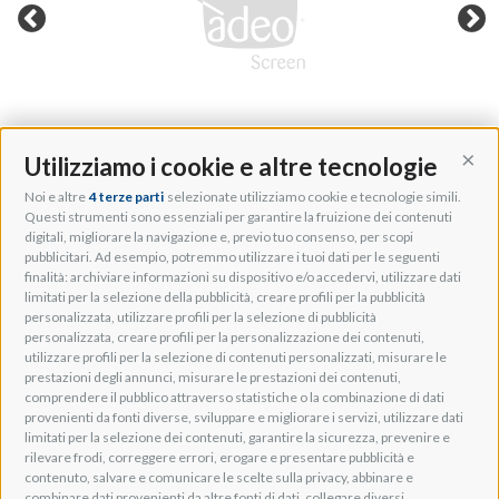
Utilizziamo i cookie e altre tecnologie
Cont
Noi e altre
4 terze parti
selezionate utilizziamo cookie e tecnologie simili.
Adeo Group S.r.l.
Questi strumenti sono essenziali per garantire la fruizione dei contenuti
digitali, migliorare la navigazione e, previo tuo consenso, per scopi
Via della Zarga, 50
pubblicitari. Ad esempio, potremmo utilizzare i tuoi dati per le seguenti
Lavis, 38015 TN, Italy
finalità: archiviare informazioni su dispositivo e/o accedervi, utilizzare dati
Tel: +39 0461 248211
limitati per la selezione della pubblicità, creare profili per la pubblicità
P.IVA: IT01262500224
personalizzata, utilizzare profili per la selezione di pubblicità
PEC: pec@pec.adeogroup.it
personalizzata, creare profili per la personalizzazione dei contenuti,
SDI: T04ZHR3
utilizzare profili per la selezione di contenuti personalizzati, misurare le
prestazioni degli annunci, misurare le prestazioni dei contenuti,
info@adeogroup.it
comprendere il pubblico attraverso statistiche o la combinazione di dati
Adeo ProAV
provenienti da fonti diverse, sviluppare e migliorare i servizi, utilizzare dati
limitati per la selezione dei contenuti, garantire la sicurezza, prevenire e
Adeo HomeAV
rilevare frodi, correggere errori, erogare e presentare pubblicità e
Adeo Screen
contenuto, salvare e comunicare le scelte sulla privacy, abbinare e
Screen Research
combinare dati provenienti da altre fonti di dati, collegare diversi