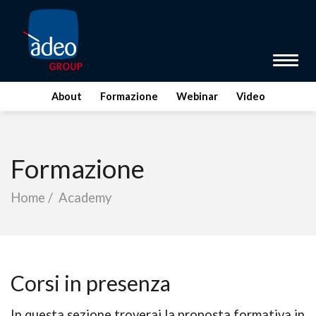
Toggl
About
Formazione
Webinar
Video
Formazione
Home
/
Academy
Corsi in presenza
In questa sezione troverai la proposta formativa in