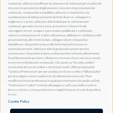
Adeo HomeAV
contenuti, utilizzare profili per la selezione di contenuti personalizzati,
misurare le prestazioni degli annunci, misurare le prestazioni dei
Adeo Screen
contenuti, comprendere il pubblico attraverso statistiche o la
Screen Research
combinazione di dati provenienti da fonti diverse, sviluppare e
migliorare i servizi, utilizzare dati limitati per la selezione dei
contenuti, garantire la sicurezza, prevenire e rilevare frodi,
correggere errori, erogare e presentare pubblicità e contenuto,
salvare e comunicare le scelte sulla privacy, abbinare e combinare dati
provenienti da altre fonti di dati, collegare diversi dispositivi,
Adeum Cinema Suite
identificare i dispositivi in base alle informazioni trasmesse
automaticamente, utilizzare dati di geolocalizzazione precisi,
riconoscere i dispositivi in base a informazioni richieste attivamente.
Puoi liberamente prestare, rifiutare o revocare il tuo consenso senza
incorrere in limitazioni sostanziali. Cliccando su "Accetta cookie,"
acconsenti all'uso di cookie e strumenti simili. Utilizza il pulsante
"Gestisci Preferenze" per personalizzare le tue scelte o "Rifiuta tutto"
per proseguire senza cookie non strettamente necessari. Puoi
modificare le tue preferenze in qualsiasi momento cliccando sul link
"Preferenze Cookie" in fondo alla pagina o sull'icona dello scudo in
basso a sinistra. Le tue preferenze si applicheranno al solo dispositivo
Società soggetta all'attività di controllo e coordinamento ai
in uso.
sensi dell'art. 2497-bis co. 1 Codice Civile da parte di "DGM
Cookie Policy
s.r.l." con sede legale in Lavis (TN), Via della Zarga n. 50,
capitale sociale Euro 10.200, C.F. e iscrizione al R.I. di Trento n.