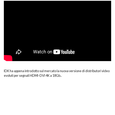
[IDK]
VAC-
S
Series
-
4K@60
(4:4:4)
HDMI
Distribution
IDK ha appena introdotto sul mercato la nuova versione di distributori video
evoluti per segnali HDMI-DVI 4K a 18Gb..
Amplifier