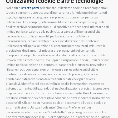
Utilizziamo i cookie e altre tecnologie
Cont
Noi e altre
4 terze parti
selezionate utilizziamo cookie e tecnologie simili.
Adeo Group S.r.l.
Questi strumenti sono essenziali per garantire la fruizione dei contenuti
digitali, migliorare la navigazione e, previo tuo consenso, per scopi
Via della Zarga, 50
pubblicitari. Ad esempio, potremmo utilizzare i tuoi dati per le seguenti
Lavis, 38015 TN, Italy
finalità: archiviare informazioni su dispositivo e/o accedervi, utilizzare dati
Tel: +39 0461 248211
limitati per la selezione della pubblicità, creare profili per la pubblicità
P.IVA: IT01262500224
personalizzata, utilizzare profili per la selezione di pubblicità
PEC: pec@pec.adeogroup.it
personalizzata, creare profili per la personalizzazione dei contenuti,
SDI: T04ZHR3
utilizzare profili per la selezione di contenuti personalizzati, misurare le
prestazioni degli annunci, misurare le prestazioni dei contenuti,
info@adeogroup.it
comprendere il pubblico attraverso statistiche o la combinazione di dati
Adeo ProAV
provenienti da fonti diverse, sviluppare e migliorare i servizi, utilizzare dati
limitati per la selezione dei contenuti, garantire la sicurezza, prevenire e
Adeo HomeAV
rilevare frodi, correggere errori, erogare e presentare pubblicità e
Adeo Screen
contenuto, salvare e comunicare le scelte sulla privacy, abbinare e
Screen Research
combinare dati provenienti da altre fonti di dati, collegare diversi
dispositivi, identificare i dispositivi in base alle informazioni trasmesse
automaticamente, utilizzare dati di geolocalizzazione precisi, riconoscere i
Adeum Cinema Suite
dispositivi in base a informazioni richieste attivamente. Puoi liberamente
prestare, rifiutare o revocare il tuo consenso senza incorrere in limitazioni
sostanziali. Cliccando su "Accetta cookie," acconsenti all'uso di cookie e
strumenti simili. Utilizza il pulsante "Gestisci Preferenze" per
personalizzare le tue scelte o "Rifiuta tutto" per proseguire senza cookie
non strettamente necessari. Puoi modificare le tue preferenze in qualsiasi