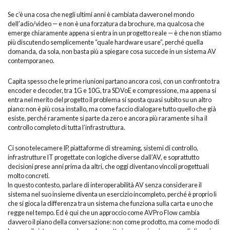
Se c’è una cosa che negli ultimi anni è cambiata davvero nel mondo
dell’adio/video — e non è una forzatura da brochure, ma qualcosa che
emerge chiaramente appena si entra in un progetto reale — è che non stiamo
più discutendo semplicemente “quale hardware usare”, perché quella
domanda, da sola, non basta più a spiegare cosa succede in un sistema AV
contemporaneo.
Capita spesso che le prime riunioni partano ancora così, con un confronto tra
encoder e decoder, tra 1G e 10G, tra SDVoE e compressione, ma appena si
entra nel merito del progetto il problema si sposta quasi subito su un altro
piano: non è più cosa installo, ma come faccio dialogare tutto quello che già
esiste, perché raramente si parte da zero e ancora più raramente si ha il
controllo completo di tutta l’infrastruttura.
Ci sono telecamere IP, piattaforme di streaming, sistemi di controllo,
infrastrutture IT progettate con logiche diverse dall’AV, e soprattutto
decisioni prese anni prima da altri, che oggi diventano vincoli progettuali
molto concreti.
In questo contesto, parlare di interoperabilità AV senza considerare il
sistema nel suo insieme diventa un esercizio incompleto, perché è proprio lì
che si gioca la differenza tra un sistema che funziona sulla carta e uno che
regge nel tempo. Ed è qui che un approccio come AVPro Flow cambia
davvero il piano della conversazione: non come prodotto, ma come modo di