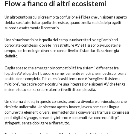
Flow a fianco di altri ecosistemi
Un altro punto su cui si crea molta confusione è l’idea che un sistema aperto
debba sostituire tutto quello che esiste, quando nella realtà dei progetti
succede esattamente il contrario.
Una situazione tipica è quella dei campus universitari o degli ambienti
corporate complessi, dove le infrastrutture AV e IT si sono sviluppate nel
tempo, con tecnologie diverse e con un livello di standardizzazione già
definito.
Capita spesso che emergano incompatibilità tra sistemi, differenze tra
logiche AV e logiche IT, oppure semplicemente vincoli che impediscono una
sostituzione completa. E in questi casi il tema non è “scegliere il sistema
migliore”, ma capire come costruire una integrazione sistemi AV che tenga
insieme tutto senza creare ulteriori livelli di complessità.
Un sistema chiuso, in questo contesto, tende a diventare un vincolo, perché
richiede uniformità. Un sistema aperto, invece, lavora come una lingua
comune tra elementi diversi, permettendo la convivenza tra flussi compressi
per il digital signage, streaming interno e contenuti live con requisiti più
stringenti, senza obbligare a rifare tutto.