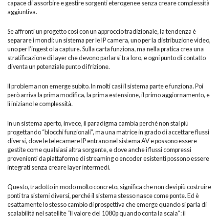
capace di assorbire e gestire sorgenti eterogenee senza creare complessità
aggiuntiva.
Se affronti un progetto così con un approccio tradizionale, la tendenza è
separare i mondi: un sistema per le IP camera, uno per la distribuzione video,
uno per l’ingest o la capture. Sulla carta funziona, ma nella pratica crea una
stratificazione di layer che devono parlarsi tra loro, e ogni punto di contatto
diventa un potenziale punto di frizione.
Il problema non emerge subito. In molti casi il sistema parte e funziona. Poi
però arriva la prima modifica, la prima estensione, il primo aggiornamento, e
lì iniziano le complessità.
In un sistema aperto, invece, il paradigma cambia perché non stai più
progettando “blocchi funzionali”, ma una matrice in grado di accettare flussi
diversi, dove le telecamere IP entrano nel sistema AV e possono essere
gestite come qualsiasi altra sorgente, e dove anche i flussi compressi
provenienti da piattaforme di streaming o encoder esistenti possono essere
integrati senza creare layer intermedi.
Questo, tradotto in modo molto concreto, significa che non devi più costruire
ponti tra sistemi diversi, perché il sistema stesso nasce come ponte. Ed è
esattamente lo stesso cambio di prospettiva che emerge quando si parla di
scalabilità nel satellite “Il valore del 1080p quando conta la scala”: il