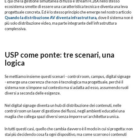
È qui che la gestione simultanea di flussi e stream H.26X nello stesso
ecosistema smette di essere una caratteristica tecnica e diventa una leva
progettuale concreta. Ed è lo stesso principio che emerge nel nostro articolo
Quando la distribuzione AV diventa infrastruttura
,
dove il sistema non è
più solo distribuzione video, ma parte integrante dell’infrastruttura
complessiva.
USP come ponte: tre scenari, una
logica
Se mettiamo insieme questi scenari - control room, campus, digital signage
- emerge una coerenza che non è tecnologica ma progettuale, perché il
sistema non si impone sul contesto ma si adatta ad esso, assumendo ruoli
diversi a seconda delle esigenze.
Nel digital signage diventa un hub di distribuzione dei contenuti, nelle
control room un layer di gestione dei flussi, negli ambienti educativi una
maglia che collega spazi diversi senza imporre un’architettura unica.
In tutti questi casi, quello che cambia davvero è il modo in cui si progetta: non
stai più decidendo cosa fa ogni dispositivo, ma come scorrono i contenuti