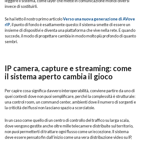
leggere il sistema, come layer che mette in comunicazione mondi diversi
invece di sostituirli.
Se hai letto il nostro primo articolo
Verso una nuova generazione di AVove
rIP
, il punto di fondo è esattamente questo: il sistema smette di essere un
insieme di dispositivi e diventa una piattaforma che vive nella rete. E quando
succede, il modo di progettare cambia in modo molto più profondo di quanto
sembri.
IP camera, capture e streaming: come
il sistema aperto cambia il gioco
Per capire cosa significa davvero interoperabilità, conviene partire da uno di
quei contesti dove non puoi semplificare, perché la complessità è strutturale:
una control room, un command center, ambienti dove il numero di sorgenti e
la criticità dei flussi non lasciano spazio a scorciatoie.
In un caso come quello di un centro di controllo del traffico su larga scala,
dove vengono gestite anche oltre mille telecamere distribuite sul territorio,
non puoi permetterti di trattare ogni flusso come un’eccezione. Il sistema
deve essere pensato fin dall’inizio come una vera distribuzione video su IP,