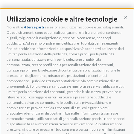
Utilizziamo i cookie e altre tecnologie
Cont
Noi e altre
4 terze parti
selezionate utilizziamo cookie e tecnologie simili.
Adeo Group S.r.l.
Questi strumenti sono essenziali per garantire la fruizione dei contenuti
digitali, migliorare la navigazione e, previo tuo consenso, per scopi
Via della Zarga, 50
pubblicitari. Ad esempio, potremmo utilizzare i tuoi dati per le seguenti
Lavis, 38015 TN, Italy
finalità: archiviare informazioni su dispositivo e/o accedervi, utilizzare dati
Tel: +39 0461 248211
limitati per la selezione della pubblicità, creare profili per la pubblicità
P.IVA: IT01262500224
personalizzata, utilizzare profili per la selezione di pubblicità
PEC: pec@pec.adeogroup.it
personalizzata, creare profili per la personalizzazione dei contenuti,
SDI: T04ZHR3
utilizzare profili per la selezione di contenuti personalizzati, misurare le
prestazioni degli annunci, misurare le prestazioni dei contenuti,
info@adeogroup.it
comprendere il pubblico attraverso statistiche o la combinazione di dati
Adeo ProAV
provenienti da fonti diverse, sviluppare e migliorare i servizi, utilizzare dati
limitati per la selezione dei contenuti, garantire la sicurezza, prevenire e
Adeo HomeAV
rilevare frodi, correggere errori, erogare e presentare pubblicità e
Adeo Screen
contenuto, salvare e comunicare le scelte sulla privacy, abbinare e
Screen Research
combinare dati provenienti da altre fonti di dati, collegare diversi
dispositivi, identificare i dispositivi in base alle informazioni trasmesse
automaticamente, utilizzare dati di geolocalizzazione precisi, riconoscere i
Adeum Cinema Suite
dispositivi in base a informazioni richieste attivamente. Puoi liberamente
prestare, rifiutare o revocare il tuo consenso senza incorrere in limitazioni