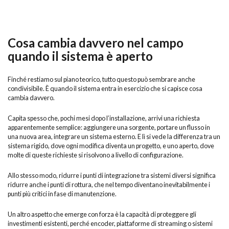
Cosa cambia davvero nel campo
quando il sistema è aperto
Finché restiamo sul piano teorico, tutto questo può sembrare anche
condivisibile. È quando il sistema entra in esercizio che si capisce cosa
cambia davvero.
Capita spesso che, pochi mesi dopo l’installazione, arrivi una richiesta
apparentemente semplice: aggiungere una sorgente, portare un flusso in
una nuova area, integrare un sistema esterno. E lì si vede la differenza tra un
sistema rigido, dove ogni modifica diventa un progetto, e uno aperto, dove
molte di queste richieste si risolvono a livello di configurazione.
Allo stesso modo, ridurre i punti di integrazione tra sistemi diversi significa
ridurre anche i punti di rottura, che nel tempo diventano inevitabilmente i
punti più critici in fase di manutenzione.
Un altro aspetto che emerge con forza è la capacità di proteggere gli
investimenti esistenti, perché encoder, piattaforme di streaming o sistemi