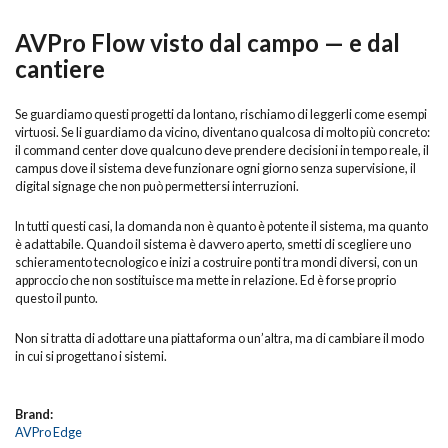
AVPro Flow visto dal campo — e dal
cantiere
Se guardiamo questi progetti da lontano, rischiamo di leggerli come esempi
virtuosi. Se li guardiamo da vicino, diventano qualcosa di molto più concreto:
il command center dove qualcuno deve prendere decisioni in tempo reale, il
campus dove il sistema deve funzionare ogni giorno senza supervisione, il
digital signage che non può permettersi interruzioni.
In tutti questi casi, la domanda non è quanto è potente il sistema, ma quanto
è adattabile. Quando il sistema è davvero aperto, smetti di scegliere uno
schieramento tecnologico e inizi a costruire ponti tra mondi diversi, con un
approccio che non sostituisce ma mette in relazione. Ed è forse proprio
questo il punto.
Non si tratta di adottare una piattaforma o un’altra, ma di cambiare il modo
in cui si progettano i sistemi.
Brand:
AVPro Edge