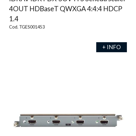
4OUT HDBaseT QWXGA 4:4:4 HDCP
1.4
Cod. TGES001453
+ INFO