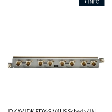
+ INFO
IDKAV IDK FDX-SIV4US Scheda 4IN