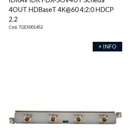
4OUT HDBaseT 4K@60 4:2:0 HDCP
2.2
Cod. TGES001452
+ INFO