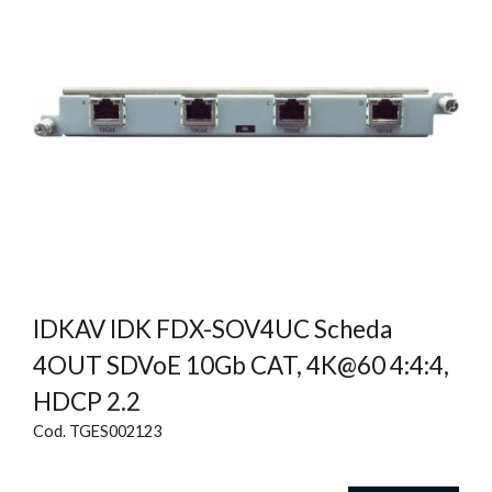
IDKAV IDK FDX-SOV4UC Scheda
4OUT SDVoE 10Gb CAT, 4K@60 4:4:4,
HDCP 2.2
Cod. TGES002123