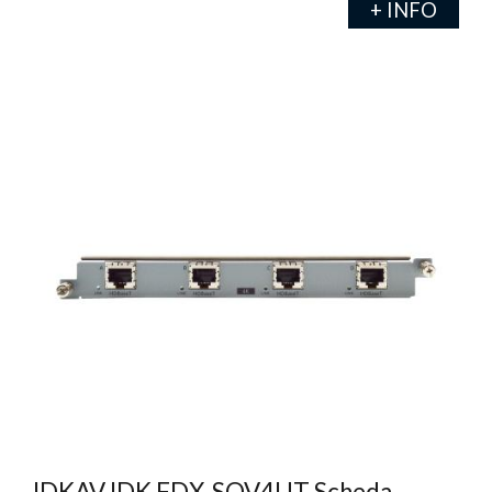
+ INFO
IDKAV IDK FDX-SOV4UT Scheda