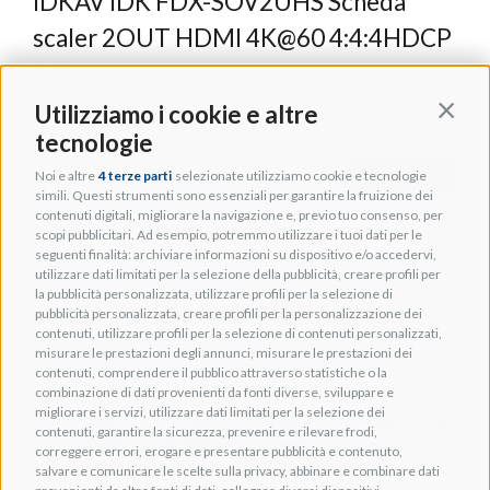
IDKAV IDK FDX-SOV2UHS Scheda
scaler 2OUT HDMI 4K@60 4:4:4HDCP
2.2
Cod. TGES001703
Utilizziamo i cookie e altre
Contin
tecnologie
+ INFO
Noi e altre
4 terze parti
selezionate utilizziamo cookie e tecnologie
simili. Questi strumenti sono essenziali per garantire la fruizione dei
contenuti digitali, migliorare la navigazione e, previo tuo consenso, per
scopi pubblicitari. Ad esempio, potremmo utilizzare i tuoi dati per le
seguenti finalità: archiviare informazioni su dispositivo e/o accedervi,
utilizzare dati limitati per la selezione della pubblicità, creare profili per
la pubblicità personalizzata, utilizzare profili per la selezione di
pubblicità personalizzata, creare profili per la personalizzazione dei
contenuti, utilizzare profili per la selezione di contenuti personalizzati,
misurare le prestazioni degli annunci, misurare le prestazioni dei
contenuti, comprendere il pubblico attraverso statistiche o la
combinazione di dati provenienti da fonti diverse, sviluppare e
migliorare i servizi, utilizzare dati limitati per la selezione dei
contenuti, garantire la sicurezza, prevenire e rilevare frodi,
correggere errori, erogare e presentare pubblicità e contenuto,
salvare e comunicare le scelte sulla privacy, abbinare e combinare dati