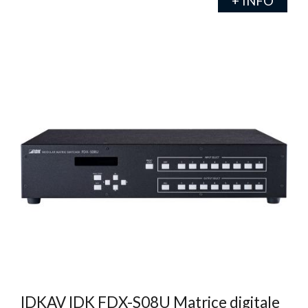
+ INFO
IDKAV IDK FDX-S08U Matrice digitale