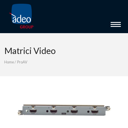
Toggle 
Matrici Video
Home
/
ProAV