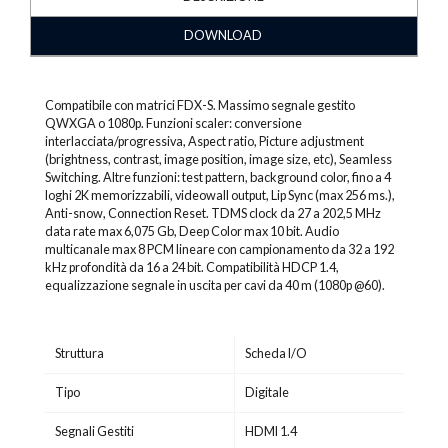
DOWNLOAD
Compatibile con matrici FDX-S. Massimo segnale gestito
QWXGA o 1080p. Funzioni scaler: conversione
interlacciata/progressiva, Aspect ratio, Picture adjustment
(brightness, contrast, image position, image size, etc), Seamless
Switching. Altre funzioni: test pattern, background color, fino a 4
loghi 2K memorizzabili, videowall output, Lip Sync (max 256 ms.),
Anti-snow, Connection Reset. TDMS clock da 27 a 202,5 MHz
data rate max 6,075 Gb, Deep Color max 10 bit. Audio
multicanale max 8 PCM lineare con campionamento da 32 a 192
kHz profondità da 16 a 24 bit. Compatibilità HDCP 1.4,
equalizzazione segnale in uscita per cavi da 40 m (1080p @60).
Struttura
Scheda I/O
Tipo
Digitale
Segnali Gestiti
HDMI 1.4