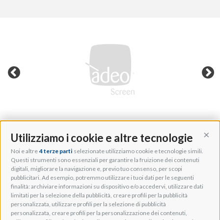
Utilizziamo i cookie e altre tecnologie
Cont
Noi e altre
4 terze parti
selezionate utilizziamo cookie e tecnologie simili.
Adeo Group S.r.l.
Questi strumenti sono essenziali per garantire la fruizione dei contenuti
digitali, migliorare la navigazione e, previo tuo consenso, per scopi
Via della Zarga, 50
pubblicitari. Ad esempio, potremmo utilizzare i tuoi dati per le seguenti
Lavis, 38015 TN, Italy
finalità: archiviare informazioni su dispositivo e/o accedervi, utilizzare dati
Tel: +39 0461 248211
limitati per la selezione della pubblicità, creare profili per la pubblicità
P.IVA: IT01262500224
personalizzata, utilizzare profili per la selezione di pubblicità
PEC: pec@pec.adeogroup.it
personalizzata, creare profili per la personalizzazione dei contenuti,
SDI: T04ZHR3