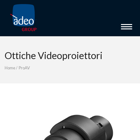
Toggle 
Ottiche Videoproiettori
Home
/
ProAV