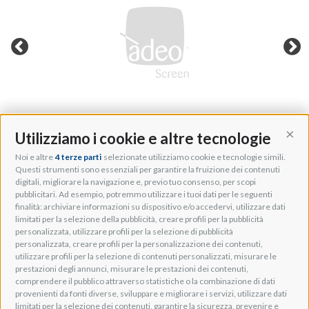
Utilizziamo i cookie e altre tecnologie
Cont
Noi e altre
4 terze parti
selezionate utilizziamo cookie e tecnologie simili.
Adeo Group S.r.l.
Questi strumenti sono essenziali per garantire la fruizione dei contenuti
digitali, migliorare la navigazione e, previo tuo consenso, per scopi
Via della Zarga, 50
pubblicitari. Ad esempio, potremmo utilizzare i tuoi dati per le seguenti
Lavis, 38015 TN, Italy
finalità: archiviare informazioni su dispositivo e/o accedervi, utilizzare dati
Tel: +39 0461 248211
limitati per la selezione della pubblicità, creare profili per la pubblicità
P.IVA: IT01262500224
personalizzata, utilizzare profili per la selezione di pubblicità
PEC: pec@pec.adeogroup.it
personalizzata, creare profili per la personalizzazione dei contenuti,
SDI: T04ZHR3
utilizzare profili per la selezione di contenuti personalizzati, misurare le
prestazioni degli annunci, misurare le prestazioni dei contenuti,
info@adeogroup.it
comprendere il pubblico attraverso statistiche o la combinazione di dati
Adeo ProAV
provenienti da fonti diverse, sviluppare e migliorare i servizi, utilizzare dati
limitati per la selezione dei contenuti, garantire la sicurezza, prevenire e
Adeo HomeAV