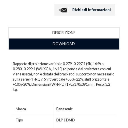
Richiedi informazioni
DESCRIZIONE
DOWNLOAD
Rapporto di proiezione variabile 0.279–0.297:1 (4K, 16:9) o
0.280–0.299:1 (WUXGA, 16:10) (dipende dal proiettore con cui
viene usata), non è dotata del bracket di supporto non necessario
sulla serie PT-RQ7. Shift verticale +55%-22%, shift orizzontale
+10%-20%. Dimensioni (W×H×D) 170x170x391 mm. Peso: 3,2
kg.
Marca
Panasonic
Tipo
DLP 1 DMD