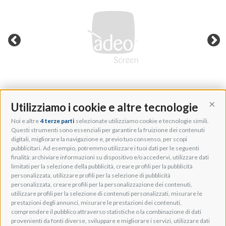
Utilizziamo i cookie e altre tecnologie
Cont
Noi e altre
4 terze parti
selezionate utilizziamo cookie e tecnologie simili.
Adeo Group S.r.l.
Questi strumenti sono essenziali per garantire la fruizione dei contenuti
digitali, migliorare la navigazione e, previo tuo consenso, per scopi
Via della Zarga, 50
pubblicitari. Ad esempio, potremmo utilizzare i tuoi dati per le seguenti
Lavis, 38015 TN, Italy
finalità: archiviare informazioni su dispositivo e/o accedervi, utilizzare dati
Tel: +39 0461 248211
limitati per la selezione della pubblicità, creare profili per la pubblicità
P.IVA: IT01262500224
personalizzata, utilizzare profili per la selezione di pubblicità
PEC: pec@pec.adeogroup.it
personalizzata, creare profili per la personalizzazione dei contenuti,
SDI: T04ZHR3
utilizzare profili per la selezione di contenuti personalizzati, misurare le
prestazioni degli annunci, misurare le prestazioni dei contenuti,
info@adeogroup.it
comprendere il pubblico attraverso statistiche o la combinazione di dati
Adeo ProAV
provenienti da fonti diverse, sviluppare e migliorare i servizi, utilizzare dati