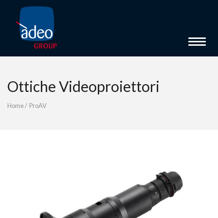
Toggle 
Ottiche Videoproiettori
Home
/
ProAV